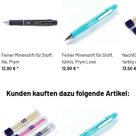
Feiner Minenstift für Stoff,
Feiner Minenstift für Stoff,
Nachfül
lila, Prym
türkis, Prym Love
farbig 
12,90 €
*
12,90 €
*
13,50 
Kunden kauften dazu folgende Artikel: