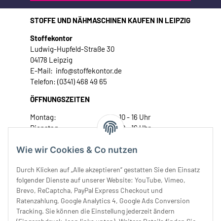
STOFFE UND NÄHMASCHINEN KAUFEN IN LEIPZIG
Stoffekontor
Ludwig-Hupfeld-Straße 30
04178 Leipzig
E-Mail: info@stoffekontor.de
Telefon: (0341) 468 49 65
ÖFFNUNGSZEITEN
Montag:
10 - 16 Uhr
Dienstag:
10 - 16 Uhr
Mittwoch:
10 - 18 Uhr
Wie wir Cookies & Co nutzen
Donnerstag:
10 - 18 Uhr
Freitag:
10 - 18 Uhr
Durch Klicken auf „Alle akzeptieren“ gestatten Sie den Einsatz
Samstag:
10 - 14 Uhr
folgender Dienste auf unserer Website: YouTube, Vimeo,
Unser Service
Brevo, ReCaptcha, PayPal Express Checkout und
Ratenzahlung, Google Analytics 4, Google Ads Conversion
Tracking. Sie können die Einstellung jederzeit ändern
Rechtliches