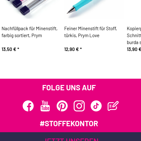
Nachfüllpack für Minenstift,
Feiner Minenstift für Stoff,
Kopier
farbig sortiert, Prym
türkis, Prym Love
Schnit
burda s
13,50 €
*
12,90 €
*
13,90 
FOLGE UNS AUF
#STOFFEKONTOR