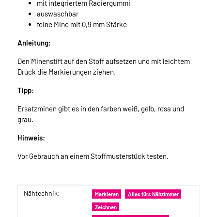
mit integriertem Radiergummi
auswaschbar
feine Mine mit 0,9 mm Stärke
Anleitung:
Den Minenstift auf den Stoff aufsetzen und mit leichtem
Druck die Markierungen ziehen.
Tipp:
Ersatzminen gibt es in den farben weiß, gelb, rosa und
grau.
Hinweis:
Vor Gebrauch an einem Stoffmusterstück testen.
Nähtechnik:
Produkteigenschaft
Wert
Markieren
Alles fürs Nähzimmer
Zeichnen