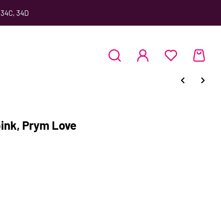
 34C, 34D
pink, Prym Love