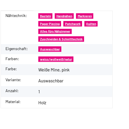
Nähtechnik:
Produkteigenschaft
Wert
Basteln
Handnähen
Markieren
Paper Piecing
Patchwork
Quilten
Alles fürs Nähzimmer
Zuschneiden & Schnitttechnik
Eigenschaft:
Auswaschbar
Farben:
weiss/wollweiß/natur
Farbe:
Weiße Mine, pink
Variante:
Auswaschbar
Anzahl:
1
Material:
Holz