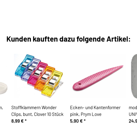
Kunden kauften dazu folgende Artikel:
m,
Stoffklammern Wonder
Ecken- und Kantenformer
mod
Clips, bunt, Clover 10 Stück
pink, Prym Love
UNI
8,99 €
*
5,90 €
*
24,