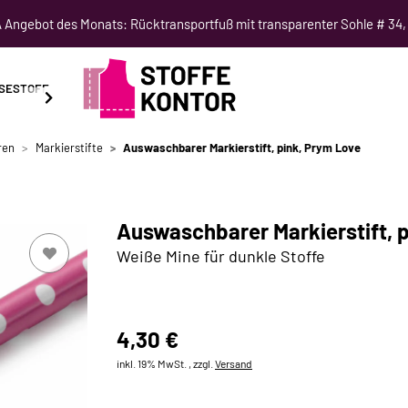
Angebot des Monats: Rücktransportfuß mit transparenter Sohle # 34,
SESTOFF
SCHNITTMUSTER
NÄHKURSE
SALE
ren
Markierstifte
Auswaschbarer Markierstift, pink, Prym Love
Auswaschbarer Markierstift, 
Weiße Mine für dunkle Stoffe
4,30 €
inkl. 19% MwSt. , zzgl.
Versand