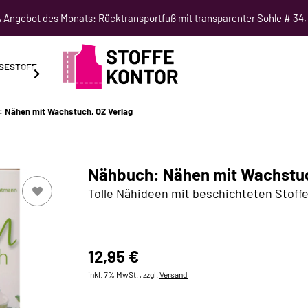
Angebot des Monats: Rücktransportfuß mit transparenter Sohle # 34,
SESTOFF
SCHNITTMUSTER
NÄHKURSE
SALE
 Nähen mit Wachstuch, OZ Verlag
Nähbuch: Nähen mit Wachstuc
Tolle Nähideen mit beschichteten Stoff
12,95 €
inkl. 7% MwSt. , zzgl.
Versand