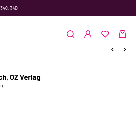
 34C, 34D
h, OZ Verlag
en