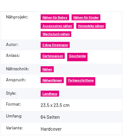
Nähprojekt:
Produkteigenschaft
Wert
Nähen für Babys
Nähen für Kinder
Accessoires nähen
Homedeko nähen
Wachstuch nähen
Autor:
Edina Stratmann
Anlass:
Gartensaison
Geschenke
Nähtechnik:
Nähen
Anspruch:
Nähanfänger
Fortgeschrittene
Style:
Landhaus
Format:
23,5 x 23,5 cm
Umfang:
64 Seiten
Variante:
Hardcover