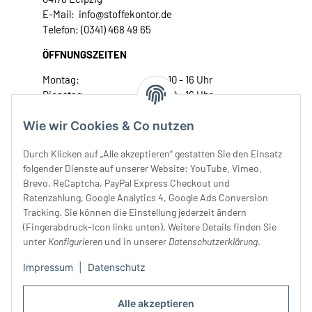
E-Mail: info@stoffekontor.de
Telefon: (0341) 468 49 65
ÖFFNUNGSZEITEN
Montag:
10 - 16 Uhr
Dienstag:
10 - 16 Uhr
Mittwoch:
10 - 18 Uhr
Wie wir Cookies & Co nutzen
Donnerstag:
10 - 18 Uhr
Freitag:
10 - 18 Uhr
Durch Klicken auf „Alle akzeptieren“ gestatten Sie den Einsatz
Samstag:
10 - 14 Uhr
folgender Dienste auf unserer Website: YouTube, Vimeo,
Unser Service
Brevo, ReCaptcha, PayPal Express Checkout und
Ratenzahlung, Google Analytics 4, Google Ads Conversion
Tracking. Sie können die Einstellung jederzeit ändern
Rechtliches
(Fingerabdruck-Icon links unten). Weitere Details finden Sie
unter
Konfigurieren
und in unserer
Datenschutzerklärung
.
Impressum
|
Datenschutz
Alle akzeptieren