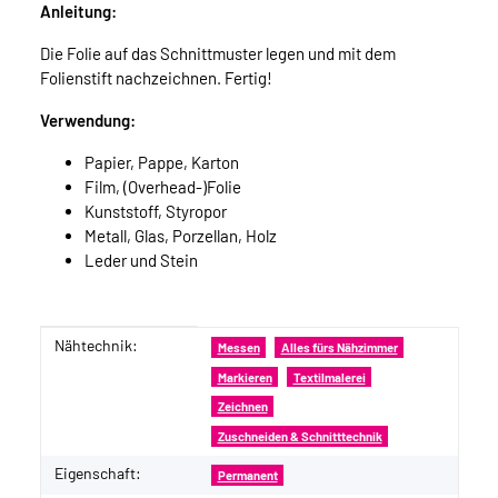
Anleitung:
Die Folie auf das Schnittmuster legen und mit dem
Folienstift nachzeichnen. Fertig!
Verwendung:
Papier, Pappe, Karton
Film, (Overhead-)Folie
Kunststoff, Styropor
Metall, Glas, Porzellan, Holz
Leder und Stein
Nähtechnik:
Produkteigenschaft
Wert
Messen
Alles fürs Nähzimmer
Markieren
Textilmalerei
Zeichnen
Zuschneiden & Schnitttechnik
Eigenschaft:
Permanent