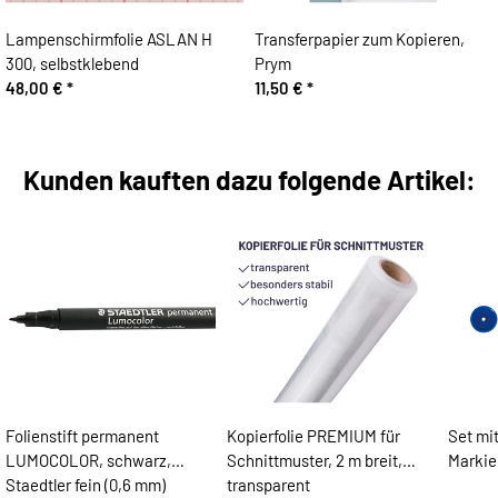
Lampenschirmfolie ASLAN H
Transferpapier zum Kopieren,
300, selbstklebend
Prym
48,00 €
*
11,50 €
*
Kunden kauften dazu folgende Artikel:
Folienstift permanent
Kopierfolie PREMIUM für
Set mi
LUMOCOLOR, schwarz,
Schnittmuster, 2 m breit,
Markier
Staedtler fein (0,6 mm)
transparent