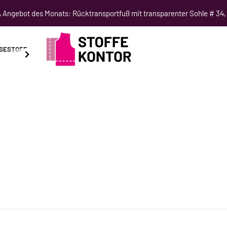
Angebot des Monats: Rücktransportfuß mit transparenter Sohle # 34,
SESTOFF
SCHNITTMUSTER
NÄHKURSE
SALE