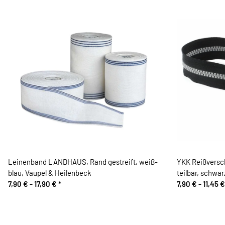
Leinenband LANDHAUS, Rand gestreift, weiß-
YKK Reißversc
blau, Vaupel & Heilenbeck
teilbar, schwar
7,90 € -
17,90 €
*
7,90 € -
11,45 