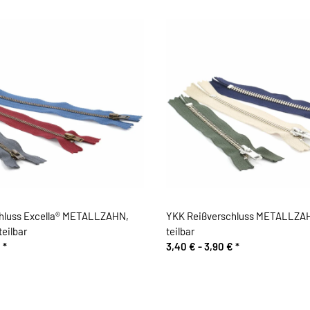
hluss Excella® METALLZAHN,
YKK Reißverschluss METALLZAHN,
teilbar
teilbar
€
*
3,40 € -
3,90 €
*