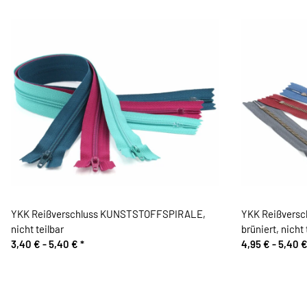
YKK Reißverschluss KUNSTSTOFFSPIRALE,
YKK Reißversc
nicht teilbar
brüniert, nicht 
3,40 € -
5,40 €
*
4,95 € -
5,40 