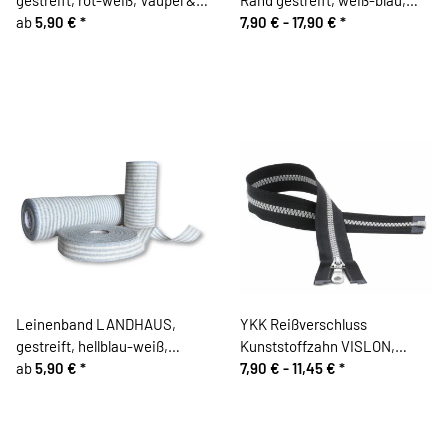
Heilenbeck
ab
5,90 €
*
Vaupel & Heilenbeck
7,90 € -
17,90 €
*
Leinenband LANDHAUS,
YKK Reißverschluss
gestreift, hellblau-weiß,
Kunststoffzahn VISLON,
Vaupel & Heilenbeck
ab
5,90 €
*
teilbar, schwarz-silber
7,90 € -
11,45 €
*