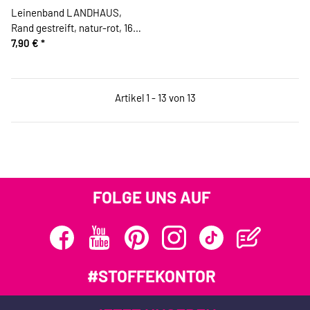
Leinenband LANDHAUS,
Rand gestreift, natur-rot, 160
mm, Vaupel & Heilenbeck
7,90 €
*
Artikel 1 - 13 von 13
FOLGE UNS AUF
#STOFFEKONTOR