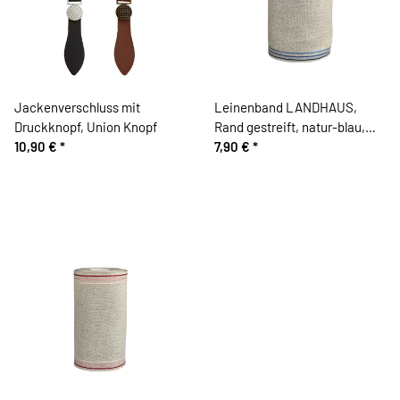
Jackenverschluss mit
Leinenband LANDHAUS,
Druckknopf, Union Knopf
Rand gestreift, natur-blau,
10,90 €
*
160 mm, Vaupel & Heilenbeck
7,90 €
*