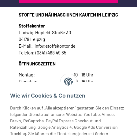
STOFFE UND NÄHMASCHINEN KAUFEN IN LEIPZIG
Stoffekontor
Ludwig-Hupfeld-Straße 30
04178 Leipzig
E-Mail: info@stoffekontor.de
Telefon: (0341) 468 49 65
ÖFFNUNGSZEITEN
Montag:
10 - 16 Uhr
Dienstag:
10 - 16 Uhr
Mittwoch:
10 - 18 Uhr
Donnerstag:
10 - 18 Uhr
Wie wir Cookies & Co nutzen
Freitag:
10 - 18 Uhr
Durch Klicken auf „Alle akzeptieren“ gestatten Sie den Einsatz
Samstag:
10 - 14 Uhr
folgender Dienste auf unserer Website: YouTube, Vimeo,
Unser Service
Brevo, ReCaptcha, PayPal Express Checkout und
Ratenzahlung, Google Analytics 4, Google Ads Conversion
Tracking. Sie können die Einstellung jederzeit ändern
Rechtliches