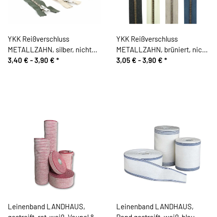
YKK Reißverschluss
YKK Reißverschluss
METALLZAHN, silber, nicht
METALLZAHN, brüniert, nicht
teilbar
3,40 € -
3,90 €
*
teilbar
3,05 € -
3,90 €
*
Leinenband LANDHAUS,
Leinenband LANDHAUS,
gestreift, rot-weiß, Vaupel &
Rand gestreift, weiß-blau,