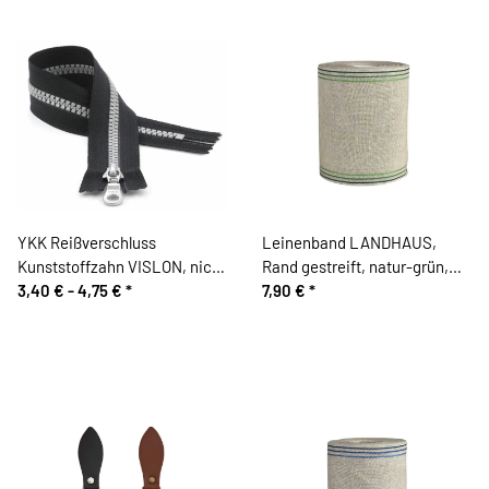
YKK Reißverschluss
Leinenband LANDHAUS,
Kunststoffzahn VISLON, nicht
Rand gestreift, natur-grün,
teilbar, schwarz-silber
3,40 € -
4,75 €
*
160 mm, Vaupel & Heilenbeck
7,90 €
*