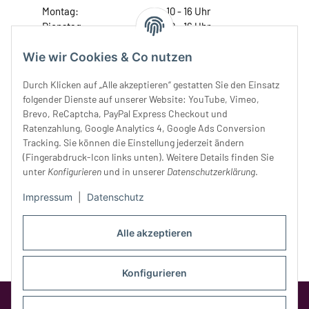
Montag:
10 - 16 Uhr
Dienstag:
10 - 16 Uhr
Mittwoch:
10 - 18 Uhr
Wie wir Cookies & Co nutzen
Donnerstag:
10 - 18 Uhr
Freitag:
10 - 18 Uhr
Durch Klicken auf „Alle akzeptieren“ gestatten Sie den Einsatz
Samstag:
10 - 14 Uhr
folgender Dienste auf unserer Website: YouTube, Vimeo,
Unser Service
Brevo, ReCaptcha, PayPal Express Checkout und
Ratenzahlung, Google Analytics 4, Google Ads Conversion
Tracking. Sie können die Einstellung jederzeit ändern
Rechtliches
(Fingerabdruck-Icon links unten). Weitere Details finden Sie
unter
Konfigurieren
und in unserer
Datenschutzerklärung
.
Impressum
|
Datenschutz
Alle akzeptieren
Konfigurieren
Google Analytics deaktivieren
Status: