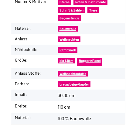
Muster & Motive:
Produkteigenschaft
Wert
Sterne
Noten & Instrumente
Schrift & Zahlen
Tiere
Gegenstände
Material:
Baumwolle
Anlass:
Weihnachten
Nähtechnik:
Patchwork
Größe:
bis 1,10 m
Rapport/Panel
Anlass Stoffe:
Weihnachtsstoffe
Farben:
braun/beige/kupfer
Inhalt:
30,00 cm
Breite:
110 cm
Material:
100 % Baumwolle