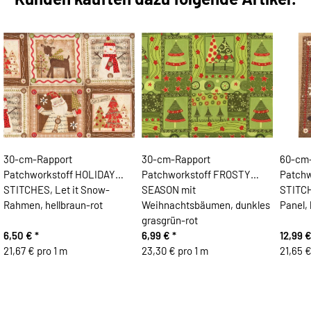
30-cm-Rapport
30-cm-Rapport
60-cm
Patchworkstoff HOLIDAY
Patchworkstoff FROSTY
Patchw
STITCHES, Let it Snow-
SEASON mit
STITCH
Rahmen, hellbraun-rot
Weihnachtsbäumen, dunkles
Panel, 
grasgrün-rot
6,50 €
*
6,99 €
*
12,99 
21,67 € pro 1 m
23,30 € pro 1 m
21,65 €