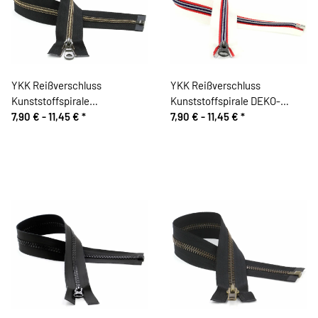
YKK Reißverschluss
YKK Reißverschluss
Kunststoffspirale
Kunststoffspirale DEKO-
METALLION®, teilbar,
7,90 € -
11,45 €
*
KOMBI, teilbar, maritim
7,90 € -
11,45 €
*
antiksilber