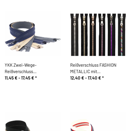
YKK Zwei-Wege-
Reißverschluss FASHION
Reißverschluss
METALLIC mit
Kunststoffzahn
11,45 € -
17,45 €
*
Kunststoffzahn, teilbar, Prym
12,40 € -
17,40 €
*