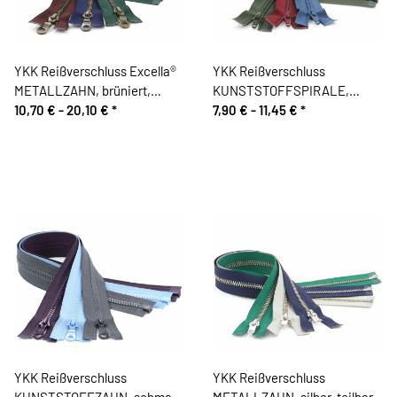
YKK Reißverschluss Excella®
YKK Reißverschluss
METALLZAHN, brüniert,
KUNSTSTOFFSPIRALE,
teilbar
10,70 € -
20,10 €
*
teilbar
7,90 € -
11,45 €
*
YKK Reißverschluss
YKK Reißverschluss
KUNSTSTOFFZAHN, schmal,
METALLZAHN, silber, teilbar