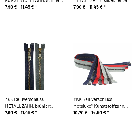
teilbar
7,90 € -
11,45 €
*
7,90 € -
11,45 €
*
YKK Reißverschluss
YKK Reißverschluss
METALLZAHN, brüniert,
Metaluxe® Kunststoffzahn
teilbar
7,90 € -
11,45 €
*
Metalloptik, teilbar
10,70 € -
14,50 €
*