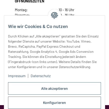
ÖFFNUNGSZEITEN
Montag:
10 - 16 Uhr
Dienstag:
10 - 16 Uhr
Mittwoch:
10 - 18 Uhr
Donnerstag:
10 - 18 Uhr
Wie wir Cookies & Co nutzen
Freitag:
10 - 18 Uhr
Durch Klicken auf „Alle akzeptieren“ gestatten Sie den Einsatz
Samstag:
10 - 14 Uhr
folgender Dienste auf unserer Website: YouTube, Vimeo,
Unser Service
Brevo, ReCaptcha, PayPal Express Checkout und
Ratenzahlung, Google Analytics 4, Google Ads Conversion
Tracking. Sie können die Einstellung jederzeit ändern
Rechtliches
(Fingerabdruck-Icon links unten). Weitere Details finden Sie
unter
Konfigurieren
und in unserer
Datenschutzerklärung
.
Impressum
|
Datenschutz
Alle akzeptieren
Konfigurieren