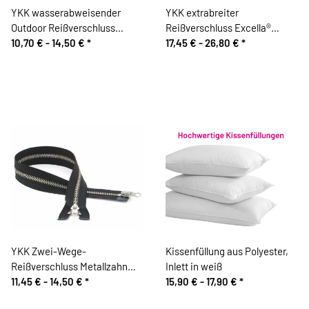
YKK wasserabweisender
YKK extrabreiter
Outdoor Reißverschluss
Reißverschluss Excella®
Kunststoffzahn, schwarz matt
10,70 € -
14,50 €
*
METALLZAHN, brüniert,
17,45 € -
26,80 €
*
teilbar
YKK Zwei-Wege-
Kissenfüllung aus Polyester,
Reißverschluss Metallzahn
Inlett in weiß
silber, schwarz
11,45 € -
14,50 €
*
15,90 € -
17,90 €
*