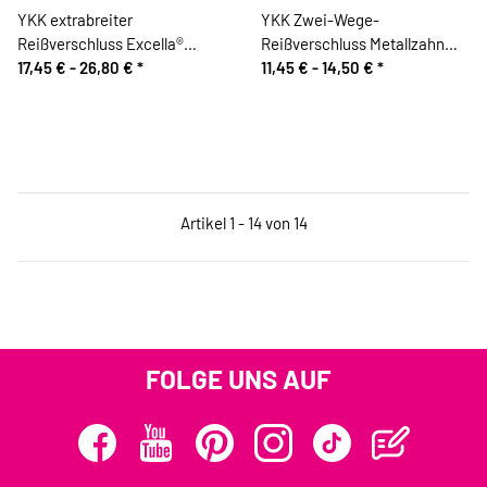
YKK extrabreiter
YKK Zwei-Wege-
Reißverschluss Excella®
Reißverschluss Metallzahn
METALLZAHN, brüniert,
17,45 € -
26,80 €
*
silber, schwarz
11,45 € -
14,50 €
*
teilbar
Artikel 1 - 14 von 14
FOLGE UNS AUF