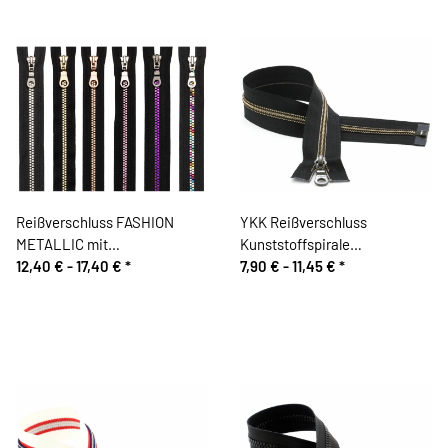
Reißverschluss FASHION
YKK Reißverschluss
METALLIC mit
Kunststoffspirale
Kunststoffzahn, teilbar, Prym
12,40 € -
17,40 €
*
METALLION®, teilbar,
7,90 € -
11,45 €
*
antiksilber