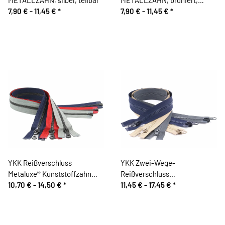
7,90 € -
11,45 €
*
teilbar
7,90 € -
11,45 €
*
YKK Reißverschluss
YKK Zwei-Wege-
Metaluxe® Kunststoffzahn
Reißverschluss
Metalloptik, teilbar
10,70 € -
14,50 €
*
Kunststoffzahn
11,45 € -
17,45 €
*