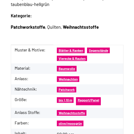
taubenblau-hellgrün
Kategorie:
Patchworkstoffe
, Quilten,
Weihnachtsstoffe
Muster & Motive:
Produkteigenschaft
Wert
Blätter & Ranken
Gegenstände
Vierecke & Rauten
Material:
Baumwolle
Anlass:
Weihnachten
Nähtechnik:
Patchwork
Größe:
bis 1,10 m
Rapport/Panel
Anlass Stoffe:
Weihnachtsstoffe
Farben:
olive/moosgrün
Inhalt: