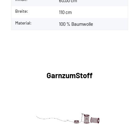
60,00 cm
Breite:
110 cm
Material:
100 % Baumwolle
GarnzumStoff