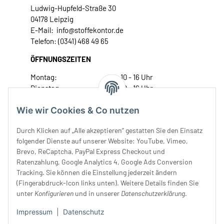
Ludwig-Hupfeld-Straße 30
04178 Leipzig
E-Mail: info@stoffekontor.de
Telefon: (0341) 468 49 65
ÖFFNUNGSZEITEN
Montag:
10 - 16 Uhr
Dienstag:
10 - 16 Uhr
Mittwoch:
10 - 18 Uhr
Wie wir Cookies & Co nutzen
Donnerstag:
10 - 18 Uhr
Freitag:
10 - 18 Uhr
Durch Klicken auf „Alle akzeptieren“ gestatten Sie den Einsatz
Samstag:
10 - 14 Uhr
folgender Dienste auf unserer Website: YouTube, Vimeo,
Unser Service
Brevo, ReCaptcha, PayPal Express Checkout und
Ratenzahlung, Google Analytics 4, Google Ads Conversion
Tracking. Sie können die Einstellung jederzeit ändern
Rechtliches
(Fingerabdruck-Icon links unten). Weitere Details finden Sie
unter
Konfigurieren
und in unserer
Datenschutzerklärung
.
Impressum
|
Datenschutz