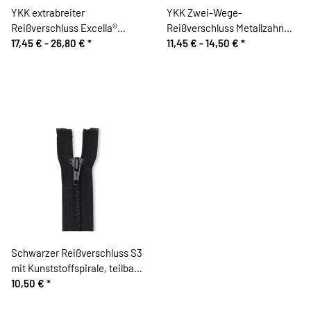
YKK extrabreiter
YKK Zwei-Wege-
Reißverschluss Excella®
Reißverschluss Metallzahn
METALLZAHN, brüniert,
17,45 € -
26,80 €
*
silber, schwarz
11,45 € -
14,50 €
*
teilbar
Schwarzer Reißverschluss S3
mit Kunststoffspirale, teilbar,
75 cm, Prym
10,50 €
*