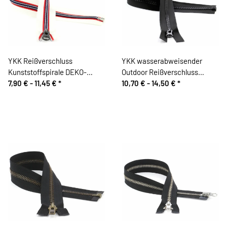
YKK Reißverschluss
YKK wasserabweisender
Kunststoffspirale DEKO-
Outdoor Reißverschluss
KOMBI, teilbar, maritim
7,90 € -
11,45 €
*
Kunststoffzahn, schwarz matt
10,70 € -
14,50 €
*