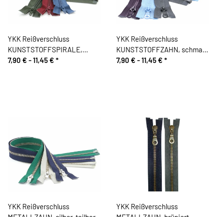
YKK Reißverschluss
YKK Reißverschluss
KUNSTSTOFFSPIRALE,
KUNSTSTOFFZAHN, schmal,
teilbar
7,90 € -
11,45 €
*
teilbar
7,90 € -
11,45 €
*
YKK Reißverschluss
YKK Reißverschluss
METALLZAHN, silber, teilbar
METALLZAHN, brüniert,