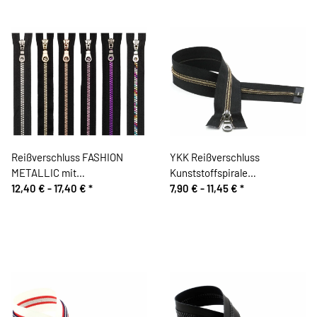
Reißverschluss FASHION
YKK Reißverschluss
METALLIC mit
Kunststoffspirale
Kunststoffzahn, teilbar, Prym
12,40 € -
17,40 €
*
METALLION®, teilbar,
7,90 € -
11,45 €
*
antiksilber