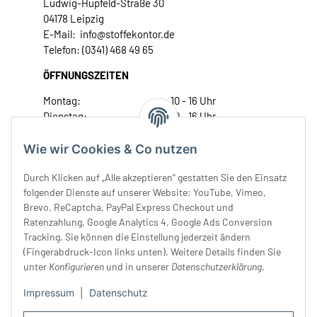
Ludwig-Hupfeld-Straße 30
04178 Leipzig
E-Mail: info@stoffekontor.de
Telefon: (0341) 468 49 65
ÖFFNUNGSZEITEN
Montag:
10 - 16 Uhr
Dienstag:
10 - 16 Uhr
Mittwoch:
10 - 18 Uhr
Donnerstag:
10 - 18 Uhr
Wie wir Cookies & Co nutzen
Freitag:
10 - 18 Uhr
Durch Klicken auf „Alle akzeptieren“ gestatten Sie den Einsatz
Samstag:
10 - 14 Uhr
folgender Dienste auf unserer Website: YouTube, Vimeo,
Unser Service
Brevo, ReCaptcha, PayPal Express Checkout und
Ratenzahlung, Google Analytics 4, Google Ads Conversion
Tracking. Sie können die Einstellung jederzeit ändern
Rechtliches
(Fingerabdruck-Icon links unten). Weitere Details finden Sie
unter
Konfigurieren
und in unserer
Datenschutzerklärung
.
Impressum
|
Datenschutz