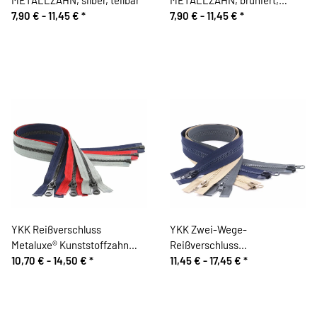
7,90 € -
11,45 €
*
teilbar
7,90 € -
11,45 €
*
YKK Reißverschluss
YKK Zwei-Wege-
Metaluxe® Kunststoffzahn
Reißverschluss
Metalloptik, teilbar
10,70 € -
14,50 €
*
Kunststoffzahn
11,45 € -
17,45 €
*