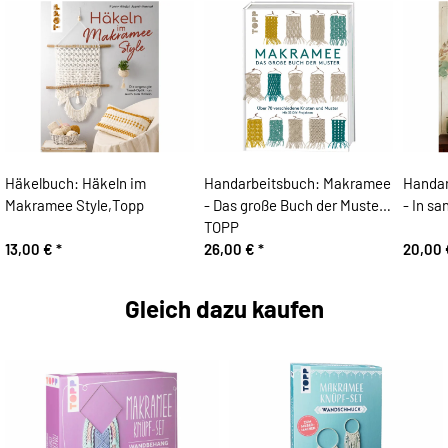
Häkelbuch: Häkeln im
Handarbeitsbuch: Makramee
Handar
Makramee Style,Topp
- Das große Buch der Muster,
- In s
TOPP
13,00 €
*
26,00 €
*
20,00
Gleich dazu kaufen