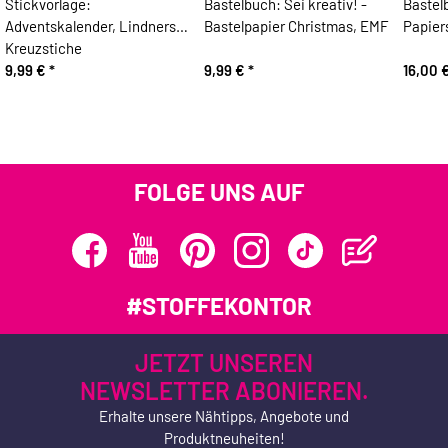
Stickvorlage:
Bastelbuch: Sei kreativ! -
Bastel
Adventskalender, Lindners
Bastelpapier Christmas, EMF
Papier
Kreuzstiche
9,99 €
*
9,99 €
*
16,00 
FOLGE UNS AUF
#STOFFEKONTOR
JETZT UNSEREN
NEWSLETTER ABONIEREN.
Erhalte unsere Nähtipps, Angebote und
Produktneuheiten!