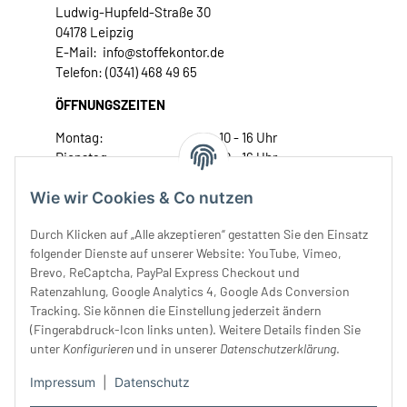
Ludwig-Hupfeld-Straße 30
04178 Leipzig
E-Mail: info@stoffekontor.de
Telefon: (0341) 468 49 65
ÖFFNUNGSZEITEN
Montag:
10 - 16 Uhr
Dienstag:
10 - 16 Uhr
Mittwoch:
10 - 18 Uhr
Wie wir Cookies & Co nutzen
Donnerstag:
10 - 18 Uhr
Freitag:
10 - 18 Uhr
Durch Klicken auf „Alle akzeptieren“ gestatten Sie den Einsatz
Samstag:
10 - 14 Uhr
folgender Dienste auf unserer Website: YouTube, Vimeo,
Unser Service
Brevo, ReCaptcha, PayPal Express Checkout und
Ratenzahlung, Google Analytics 4, Google Ads Conversion
Tracking. Sie können die Einstellung jederzeit ändern
Rechtliches
(Fingerabdruck-Icon links unten). Weitere Details finden Sie
unter
Konfigurieren
und in unserer
Datenschutzerklärung
.
Impressum
|
Datenschutz