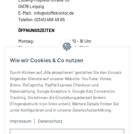
04178 Leipzig
E-Mail: info@stoffekontor.de
Telefon: (0341) 468 49 65
ÖFFNUNGSZEITEN
Montag:
10 - 16 Uhr
Dienstag:
10 - 16 Uhr
Mittwoch:
10 - 18 Uhr
Wie wir Cookies & Co nutzen
Donnerstag:
10 - 18 Uhr
Freitag:
10 - 18 Uhr
Durch Klicken auf „Alle akzeptieren“ gestatten Sie den Einsatz
Samstag:
10 - 14 Uhr
folgender Dienste auf unserer Website: YouTube, Vimeo,
Brevo, ReCaptcha, PayPal Express Checkout und
Unser Service
Ratenzahlung, Google Analytics 4, Google Ads Conversion
Tracking. Sie können die Einstellung jederzeit ändern
Rechtliches
(Fingerabdruck-Icon links unten). Weitere Details finden Sie
unter
Konfigurieren
und in unserer
Datenschutzerklärung
.
Impressum
|
Datenschutz