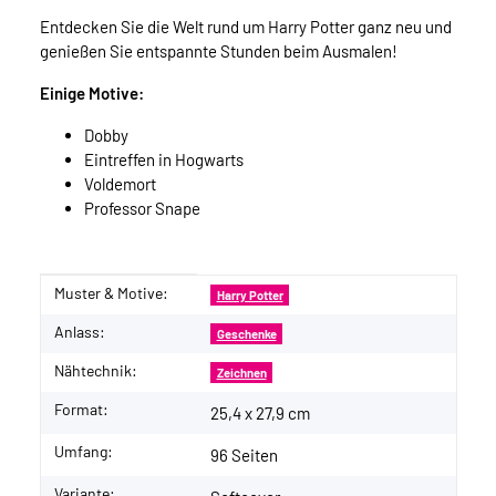
Entdecken Sie die Welt rund um Harry Potter ganz neu und
genießen Sie entspannte Stunden beim Ausmalen!
Einige Motive:
Dobby
Eintreffen in Hogwarts
Voldemort
Professor Snape
Muster & Motive:
Produkteigenschaft
Wert
Harry Potter
Anlass:
Geschenke
Nähtechnik:
Zeichnen
Format:
25,4 x 27,9 cm
Umfang:
96 Seiten
Variante: