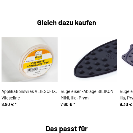
Gleich dazu kaufen
Applikationsvlies VLIESOFIX,
Bügeleisen-Ablage SILIKON
Bügele
Vlieseline
MINI, lila, Prym
lila, P
8,90 €
*
7,60 €
*
9,30 €
Das passt für