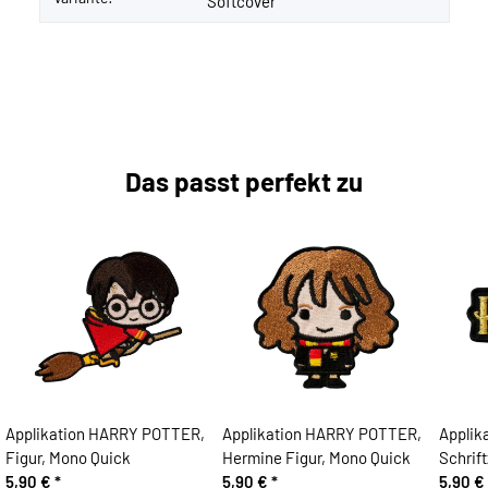
Softcover
Das passt perfekt zu
Applikation HARRY POTTER,
Applikation HARRY POTTER,
Applik
Figur, Mono Quick
Hermine Figur, Mono Quick
Schrif
5,90 €
*
5,90 €
*
5,90 €