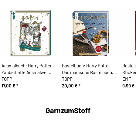
Ausmalbuch: Harry Potter -
Bastelbuch: Harry Potter -
Bastel
Zauberhafte Ausmalwelt,
Das magische Bastelbuch,
Sticke
TOPP
TOPP
EMF
17,00 €
*
20,00 €
*
9,99 €
GarnzumStoff