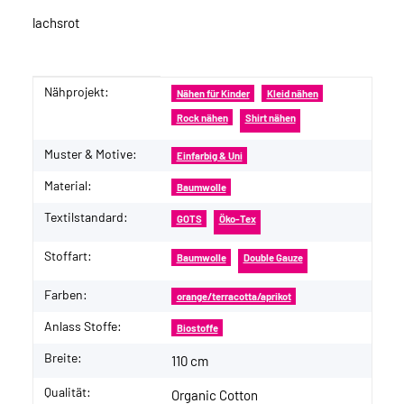
lachsrot
Nähprojekt:
Produkteigenschaft
Wert
Nähen für Kinder
Kleid nähen
Rock nähen
Shirt nähen
Muster & Motive:
Einfarbig & Uni
Material:
Baumwolle
Textilstandard:
GOTS
Öko-Tex
Stoffart:
Baumwolle
Double Gauze
Farben:
orange/terracotta/aprikot
Anlass Stoffe:
Biostoffe
Breite:
110 cm
Qualität:
Organic Cotton