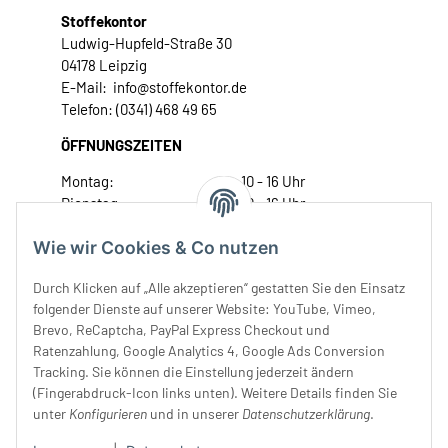
Stoffekontor
Ludwig-Hupfeld-Straße 30
04178 Leipzig
E-Mail: info@stoffekontor.de
Telefon: (0341) 468 49 65
ÖFFNUNGSZEITEN
Montag:
10 - 16 Uhr
Dienstag:
10 - 16 Uhr
Mittwoch:
10 - 18 Uhr
Wie wir Cookies & Co nutzen
Donnerstag:
10 - 18 Uhr
Freitag:
10 - 18 Uhr
Durch Klicken auf „Alle akzeptieren“ gestatten Sie den Einsatz
Samstag:
10 - 14 Uhr
folgender Dienste auf unserer Website: YouTube, Vimeo,
Unser Service
Brevo, ReCaptcha, PayPal Express Checkout und
Ratenzahlung, Google Analytics 4, Google Ads Conversion
Tracking. Sie können die Einstellung jederzeit ändern
Rechtliches
(Fingerabdruck-Icon links unten). Weitere Details finden Sie
unter
Konfigurieren
und in unserer
Datenschutzerklärung
.