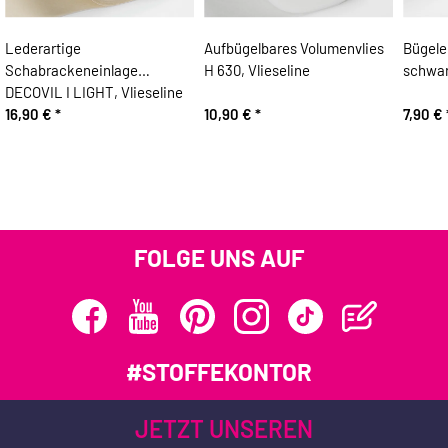
Lederartige
Aufbügelbares Volumenvlies
Bügele
Schabrackeneinlage
H 630, Vlieseline
schwar
DECOVIL I LIGHT, Vlieseline
16,90 €
*
10,90 €
*
7,90 €
FOLGE UNS AUF
#STOFFEKONTOR
JETZT UNSEREN