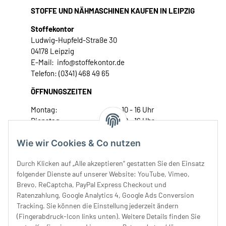
STOFFE UND NÄHMASCHINEN KAUFEN IN LEIPZIG
Stoffekontor
Ludwig-Hupfeld-Straße 30
04178 Leipzig
E-Mail: info@stoffekontor.de
Telefon: (0341) 468 49 65
ÖFFNUNGSZEITEN
Montag:
10 - 16 Uhr
Dienstag:
10 - 16 Uhr
Mittwoch:
10 - 18 Uhr
Wie wir Cookies & Co nutzen
Donnerstag:
10 - 18 Uhr
Freitag:
10 - 18 Uhr
Durch Klicken auf „Alle akzeptieren“ gestatten Sie den Einsatz
Samstag:
10 - 14 Uhr
folgender Dienste auf unserer Website: YouTube, Vimeo,
Unser Service
Brevo, ReCaptcha, PayPal Express Checkout und
Ratenzahlung, Google Analytics 4, Google Ads Conversion
Tracking. Sie können die Einstellung jederzeit ändern
Rechtliches
(Fingerabdruck-Icon links unten). Weitere Details finden Sie