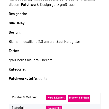
diesem
Patchwork
-Design ganz groß raus.
Designerin:
Sue Daley
Design:
Blumenmedaillons (1,8 cm breit) auf Karogitter
Farbe:
grau-helles blaugrau-hellgrau
Kategorie:
Patchworkstoffe
, Quilten
Muster & Motive:
Produkteigenschaft
Wert
Karo & Kariert
Blumen & Blüten
Material:
Baumwolle