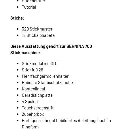
Stickberater
Tutorial
Stiche:
320 Stickmuster
18 Stickalphabete
Diese Ausstattung gehört zur BERNINA 700
Stickmaschine:
Stickmodul mit SDT
Stickfuß 26
Mehrfachgarnrollenhalter
Robuste Staubschutzhaube
Kantenlineal
Geradstichplatte
4 Spulen
Touchscreenstift
Zubehörbox
Farbiges, sehr gut bebildertes Anleitungsbuch in
Ringform