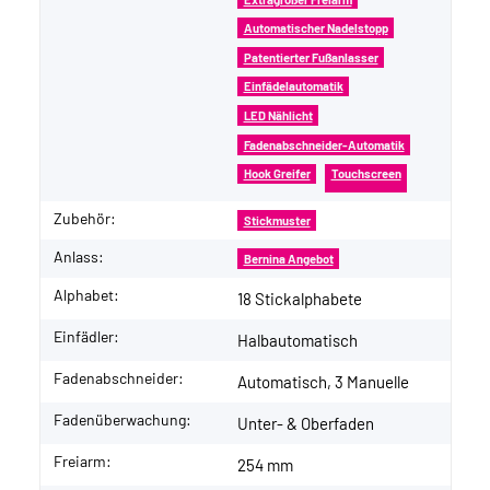
Automatischer Nadelstopp
Patentierter Fußanlasser
Einfädelautomatik
LED Nählicht
Fadenabschneider-Automatik
Hook Greifer
Touchscreen
Zubehör:
Stickmuster
Anlass:
Bernina Angebot
Alphabet:
18 Stickalphabete
Einfädler:
Halbautomatisch
Fadenabschneider:
Automatisch, 3 Manuelle
Fadenüberwachung:
Unter- & Oberfaden
Freiarm:
254 mm