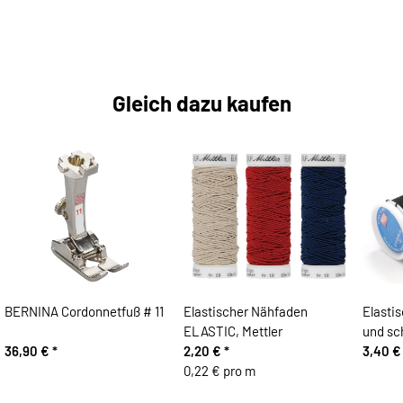
Gleich dazu kaufen
BERNINA Cordonnetfuß # 11
Elastischer Nähfaden
Elasti
ELASTIC, Mettler
und sc
36,90 €
*
2,20 €
*
3,40 
0,22 € pro m