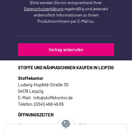
Bitte senden Sie mir entsprechend Ihrer
Datenschutzerklärung
regelmäßig und jederzeit
widerruflich Informationen zu Ihrem
Produktsortiment per E-Mail zu.
Vertrag widerrufen
STOFFE UND NÄHMASCHINEN KAUFEN IN LEIPZIG
Stoffekontor
Ludwig-Hupfeld-Straße 30
04178 Leipzig
E-Mail: info@stoffekontor.de
Telefon: (0341) 468 49 65
ÖFFNUNGSZEITEN
Montag:
10 - 16 Uhr
Dienstag:
10 - 16 Uhr