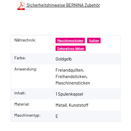
Sicherheitshinweise BERNINA Zubehör
Nähtechnik:
Produkteigenschaft
Wert
Maschinensticken
Quilten
Dekoratives Nähen
Farbe:
Goldgelb
Anwendung:
Freiandquilten,
Freihandsticken,
Maschinensticken
Inhalt:
1 Spulenkapsel
Material:
Metall, Kunststoff
Maschinentyp:
E