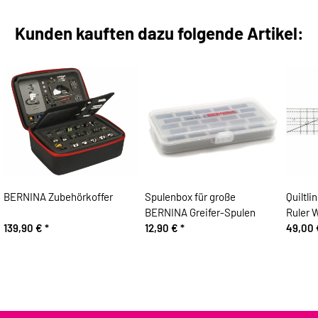
Kunden kauften dazu folgende Artikel:
BERNINA Zubehörkoffer
Spulenbox für große
Quiltl
BERNINA Greifer-Spulen
Ruler 
139,90 €
*
12,90 €
*
49,00