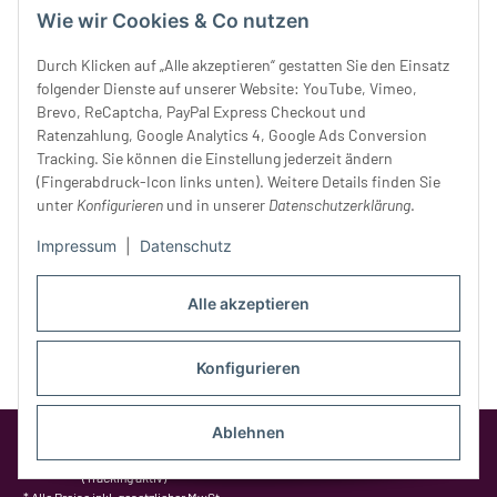
Wie wir Cookies & Co nutzen
Mittwoch:
10 - 18 Uhr
Donnerstag:
10 - 18 Uhr
Durch Klicken auf „Alle akzeptieren“ gestatten Sie den Einsatz
Freitag:
10 - 18 Uhr
folgender Dienste auf unserer Website: YouTube, Vimeo,
Samstag:
10 - 14 Uhr
Brevo, ReCaptcha, PayPal Express Checkout und
Ratenzahlung, Google Analytics 4, Google Ads Conversion
Unser Service
Tracking. Sie können die Einstellung jederzeit ändern
(Fingerabdruck-Icon links unten). Weitere Details finden Sie
Rechtliches
unter
Konfigurieren
und in unserer
Datenschutzerklärung
.
Impressum
|
Datenschutz
Alle akzeptieren
Konfigurieren
Ablehnen
Google Analytics deaktivieren
Status:
Opt-Out-Cookie ist nicht gesetzt
(Tracking aktiv)
* Alle Preise inkl. gesetzlicher MwSt.,