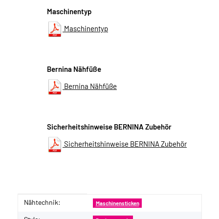
Maschinentyp
Maschinentyp
Bernina Nähfüße
Bernina Nähfüße
Sicherheitshinweise BERNINA Zubehör
Sicherheitshinweise BERNINA Zubehör
Nähtechnik:
Produkteigenschaft
Wert
Maschinensticken