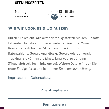
ÖFFNUNGSZEITEN
Montag:
10 - 16 Uhr
Dienstag:
10 - 16 Uhr
Mittwoch:
10 - 18 Uhr
Donnerstag:
10 - 18 Uhr
Wie wir Cookies & Co nutzen
Freitag:
10 - 18 Uhr
Durch Klicken auf „Alle akzeptieren“ gestatten Sie den Einsatz
Samstag:
10 - 14 Uhr
folgender Dienste auf unserer Website: YouTube, Vimeo,
Unser Service
Brevo, ReCaptcha, PayPal Express Checkout und
Ratenzahlung, Google Analytics 4, Google Ads Conversion
Tracking. Sie können die Einstellung jederzeit ändern
Rechtliches
(Fingerabdruck-Icon links unten). Weitere Details finden Sie
unter
Konfigurieren
und in unserer
Datenschutzerklärung
.
Impressum
|
Datenschutz
Alle akzeptieren
Konfigurieren