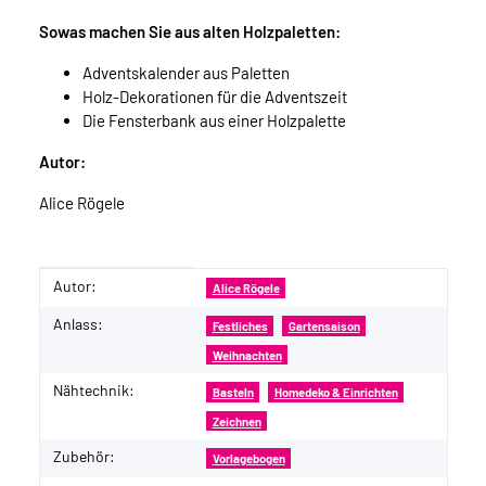
Sowas machen Sie aus alten Holzpaletten:
Adventskalender aus Paletten
Holz-Dekorationen für die Adventszeit
Die Fensterbank aus einer Holzpalette
Autor:
Alice Rögele
Autor:
Produkteigenschaft
Wert
Alice Rögele
Anlass:
Festliches
Gartensaison
Weihnachten
Nähtechnik:
Basteln
Homedeko & Einrichten
Zeichnen
Zubehör:
Vorlagebogen