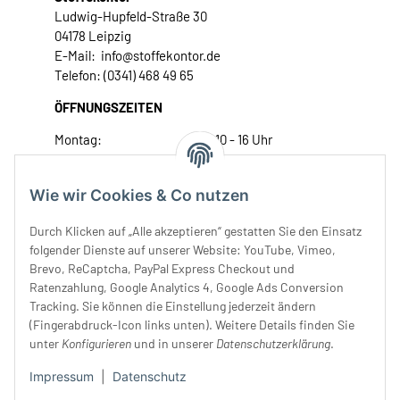
Ludwig-Hupfeld-Straße 30
04178 Leipzig
E-Mail: info@stoffekontor.de
Telefon: (0341) 468 49 65
ÖFFNUNGSZEITEN
Montag:
10 - 16 Uhr
Dienstag:
10 - 16 Uhr
Mittwoch:
10 - 18 Uhr
Wie wir Cookies & Co nutzen
Donnerstag:
10 - 18 Uhr
Freitag:
10 - 18 Uhr
Durch Klicken auf „Alle akzeptieren“ gestatten Sie den Einsatz
Samstag:
10 - 14 Uhr
folgender Dienste auf unserer Website: YouTube, Vimeo,
Brevo, ReCaptcha, PayPal Express Checkout und
Unser Service
Ratenzahlung, Google Analytics 4, Google Ads Conversion
Tracking. Sie können die Einstellung jederzeit ändern
Rechtliches
(Fingerabdruck-Icon links unten). Weitere Details finden Sie
unter
Konfigurieren
und in unserer
Datenschutzerklärung
.
Impressum
|
Datenschutz