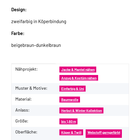
Design:
zweifarbig in Köperbindung
Farbe:
beigebraun-dunkelbraun
Nähprojekt:
Produkteigenschaft
Wert
Jacke & Mantel nähen
Anzug & Kostüm nähen
Muster & Motive:
Einfarbig & Uni
Material:
Baumwolle
Anlass:
Herbst & Winter Kollektion
Größe:
bis 1,60 m
Oberfläche:
Köper & Twill
Webstoff garngefärbt