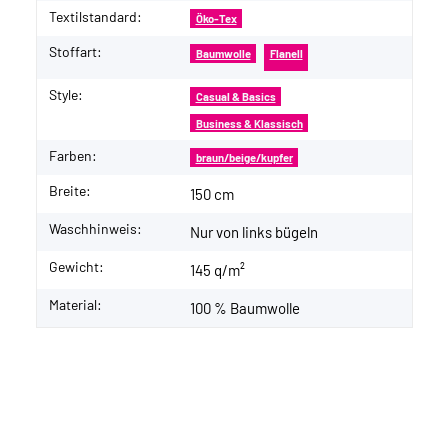
Textilstandard:
Öko-Tex
Stoffart:
Baumwolle
Flanell
Style:
Casual & Basics
Business & Klassisch
Farben:
braun/beige/kupfer
Breite:
150 cm
Waschhinweis:
Nur von links bügeln
Gewicht:
145 q/m²
Material:
100 % Baumwolle