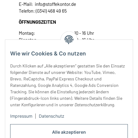
E-Mail: info@stoffekontor.de
Telefon: (0341) 468 49 65
ÖFFNUNGSZEITEN
Montag:
10 - 16 Uhr
Dienstag:
10 - 16 Uhr
Mittwoch:
10 - 18 Uhr
Wie wir Cookies & Co nutzen
Donnerstag:
10 - 18 Uhr
Freitag:
10 - 18 Uhr
Durch Klicken auf „Alle akzeptieren“ gestatten Sie den Einsatz
Samstag:
10 - 14 Uhr
folgender Dienste auf unserer Website: YouTube, Vimeo,
Unser Service
Brevo, ReCaptcha, PayPal Express Checkout und
Ratenzahlung, Google Analytics 4, Google Ads Conversion
Tracking. Sie können die Einstellung jederzeit ändern
Rechtliches
(Fingerabdruck-Icon links unten). Weitere Details finden Sie
unter
Konfigurieren
und in unserer
Datenschutzerklärung
.
Impressum
|
Datenschutz
Alle akzeptieren