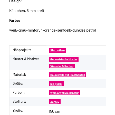
Design:
Kästchen, 6 mm breit
Farbe:
weiß-grau-mintgrün-orange-senfgelb-dunkles petrol
Nähprojekt:
Produkteigenschaft
Wert
Shirt nähen
Muster & Motive:
Geometrische Muster
Vierecke & Rauten
Material:
Baumwolle mit Elasthanteil
Größe:
bis 1,60 m
Farben:
weiss/wollweiß/natur
Stoffart:
Jersey
Breite:
150 cm