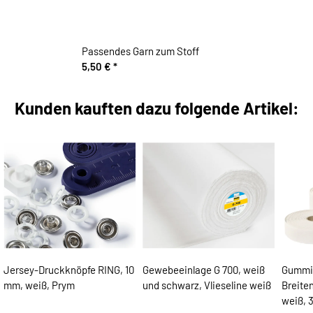
Passendes Garn zum Stoff
5,50 €
*
Kunden kauften dazu folgende Artikel:
Jersey-Druckknöpfe RING, 10
Gewebeeinlage G 700, weiß
Gummi
mm, weiß, Prym
und schwarz, Vlieseline weiß
Breite
weiß, 