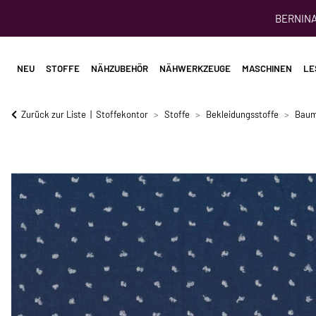
BERNINA 
NEU
STOFFE
NÄHZUBEHÖR
NÄHWERKZEUGE
MASCHINEN
LE
Zurück zur Liste
Stoffekontor
Stoffe
Bekleidungsstoffe
Baum