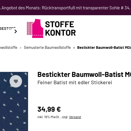
Angebot des Monats: Rücktransportfuß mit transparenter Sohle # 34,
SESTOFF
SCHNITTMUSTER
NÄHKURSE
SALE
wollstoffe
Gemusterte Baumwollstoffe
Bestickter Baumwoll-Batist MO
Bestickter Baumwoll-Batist M
Feiner Batist mit edler Stickerei
34,99 €
inkl. 19% MwSt. , zzgl.
Versand