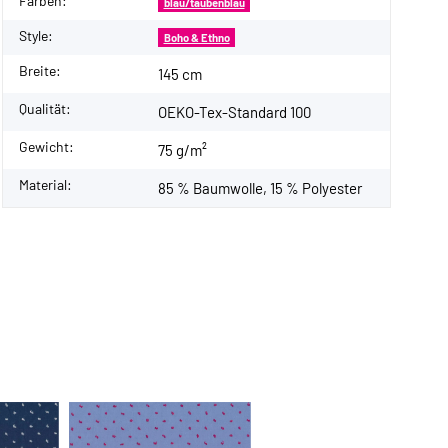
Farben:
blau/taubenblau
Style:
Boho & Ethno
Breite:
145 cm
Qualität:
OEKO-Tex-Standard 100
Gewicht:
75 g/m²
Material:
85 % Baumwolle, 15 % Polyester