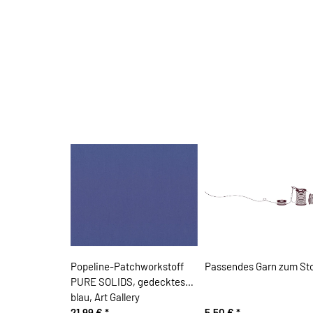
Popeline-Patchworkstoff
Passendes Garn zum Sto
PURE SOLIDS, gedecktes
blau, Art Gallery
21,99 €
*
5,50 €
*