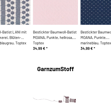
-Batist LANI mit
Bestickter Baumwoll-Batist
Bestickter Baumwol
erei, Blüten-
MOANA, Punkte, hellrosa,
MOANA, Punkte,
 blaugrau, Toptex
Toptex
marineblau, Toptex
34,99 €
*
34,99 €
*
GarnzumStoff