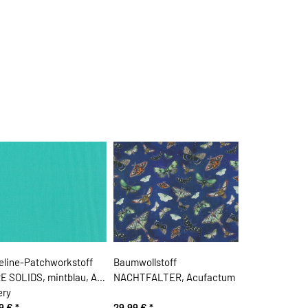
eline-Patchworkstoff
Baumwollstoff
E SOLIDS, mintblau, Art
NACHTFALTER, Acufactum
ery
99 €
*
29,99 €
*