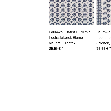
Baumwoll-Batist LANI mit
Baumwoll
Lochstickerei, Blumen,
Lochstick
blaugrau, Toptex
Streifen,
39,99 €
*
39,99 €
*