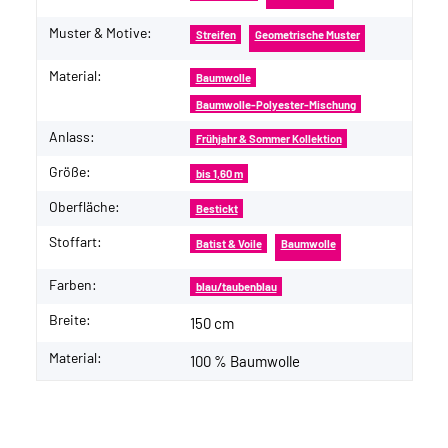
Muster & Motive:
Streifen
Geometrische Muster
Material:
Baumwolle
Baumwolle-Polyester-Mischung
Anlass:
Frühjahr & Sommer Kollektion
Größe:
bis 1,60 m
Oberfläche:
Bestickt
Stoffart:
Batist & Voile
Baumwolle
Farben:
blau/taubenblau
Breite:
150 cm
Material:
100 % Baumwolle