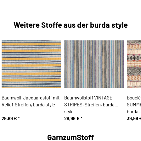
Weitere Stoffe aus der burda style
Baumwoll-Jacquardstoff mit
Baumwollstoff VINTAGE
Bouclé
Relief-Streifen, burda style
STRIPES, Streifen, burda
SUMMER
style
burda s
29,99 €
*
29,99 €
*
39,99 
GarnzumStoff