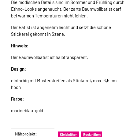
Die modischen Details sind im Sommer und Frühling durch
Ethno-Looks angehaucht. Der zarte Baumwollbatist darf
bei warmen Temperaturen nicht fehlen.
Der Batist ist angenehm leicht und setzt die schöne
Stickerei gekonnt in Szene.
Hinweis:
Der Baumwollbatist ist halbtransparent.
Design:
einfarbig mit Musterstreifen als Stickerei, max. 6,5 cm
hoch
Farbe:
marineblau-gold
Nähprojekt:
Produkteigenschaft
Wert
Kleid nähen
Rock nähen