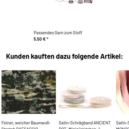
Passendes Garn zum Stoff
5,50 €
*
Kunden kauften dazu folgende Artikel:
Feiner, weicher Baumwoll-
Satin-Schrägband ANCIENT
Satin-
Stretch PAESAGGIO,
DOT, Minipünktchen, 4
MONOC