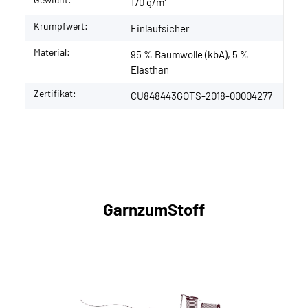
170 g/m²
Krumpfwert:
Einlaufsicher
Material:
95 % Baumwolle (kbA), 5 %
Elasthan
Zertifikat:
CU848443GOTS-2018-00004277
GarnzumStoff