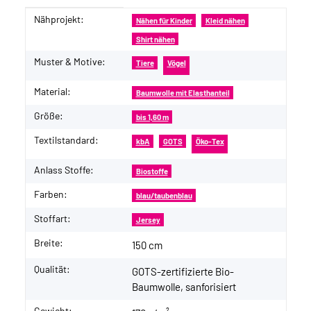
Nähprojekt:
Produkteigenschaft
Wert
Nähen für Kinder
Kleid nähen
Shirt nähen
Muster & Motive:
Tiere
Vögel
Material:
Baumwolle mit Elasthanteil
Größe:
bis 1,60 m
Textilstandard:
kbA
GOTS
Öko-Tex
Anlass Stoffe:
Biostoffe
Farben:
blau/taubenblau
Stoffart:
Jersey
Breite:
150 cm
Qualität:
GOTS-zertifizierte Bio-
Baumwolle, sanforisiert
Gewicht: