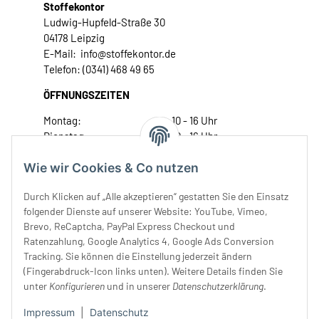
Stoffekontor
Ludwig-Hupfeld-Straße 30
04178 Leipzig
E-Mail: info@stoffekontor.de
Telefon: (0341) 468 49 65
ÖFFNUNGSZEITEN
Montag:
10 - 16 Uhr
Dienstag:
10 - 16 Uhr
Mittwoch:
10 - 18 Uhr
Wie wir Cookies & Co nutzen
Donnerstag:
10 - 18 Uhr
Freitag:
10 - 18 Uhr
Durch Klicken auf „Alle akzeptieren“ gestatten Sie den Einsatz
Samstag:
10 - 14 Uhr
folgender Dienste auf unserer Website: YouTube, Vimeo,
Unser Service
Brevo, ReCaptcha, PayPal Express Checkout und
Ratenzahlung, Google Analytics 4, Google Ads Conversion
Tracking. Sie können die Einstellung jederzeit ändern
Rechtliches
(Fingerabdruck-Icon links unten). Weitere Details finden Sie
unter
Konfigurieren
und in unserer
Datenschutzerklärung
.
Impressum
|
Datenschutz