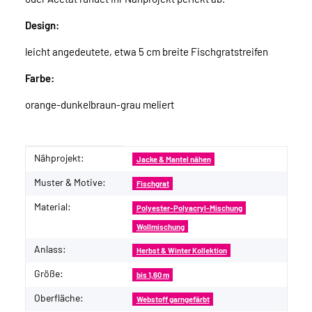
Design:
leicht angedeutete, etwa 5 cm breite Fischgratstreifen
Farbe:
orange-dunkelbraun-grau meliert
Nähprojekt:
Produkteigenschaft
Wert
Jacke & Mantel nähen
Muster & Motive:
Fischgrat
Material:
Polyester-Polyacryl-Mischung
Wollmischung
Anlass:
Herbst & Winter Kollektion
Größe:
bis 1,60 m
Oberfläche:
Webstoff garngefärbt