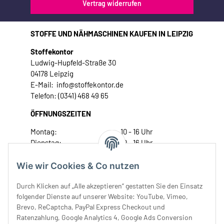
Vertrag widerrufen
STOFFE UND NÄHMASCHINEN KAUFEN IN LEIPZIG
Stoffekontor
Ludwig-Hupfeld-Straße 30
04178 Leipzig
E-Mail: info@stoffekontor.de
Telefon: (0341) 468 49 65
ÖFFNUNGSZEITEN
Montag:
10 - 16 Uhr
Dienstag:
10 - 16 Uhr
Mittwoch:
10 - 18 Uhr
Donnerstag:
10 - 18 Uhr
Wie wir Cookies & Co nutzen
Freitag:
10 - 18 Uhr
Durch Klicken auf „Alle akzeptieren“ gestatten Sie den Einsatz
Samstag:
10 - 14 Uhr
folgender Dienste auf unserer Website: YouTube, Vimeo,
Unser Service
Brevo, ReCaptcha, PayPal Express Checkout und
Ratenzahlung, Google Analytics 4, Google Ads Conversion