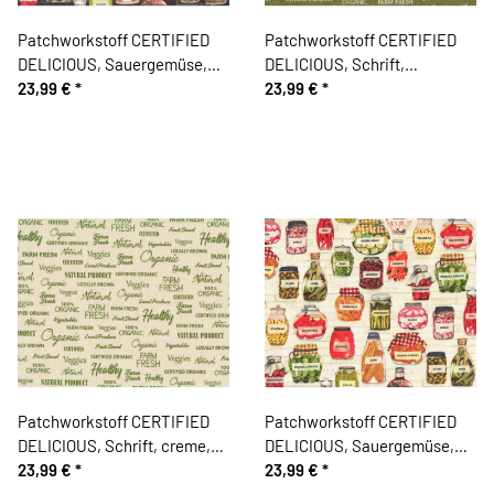
Patchworkstoff CERTIFIED
Patchworkstoff CERTIFIED
DELICIOUS, Sauergemüse,
DELICIOUS, Schrift,
steingrau, Windham Fabrics
23,99 €
*
moosgrün, Windham Fabrics
23,99 €
*
Patchworkstoff CERTIFIED
Patchworkstoff CERTIFIED
DELICIOUS, Schrift, creme,
DELICIOUS, Sauergemüse,
Windham Fabrics
23,99 €
*
creme, Windham Fabrics
23,99 €
*