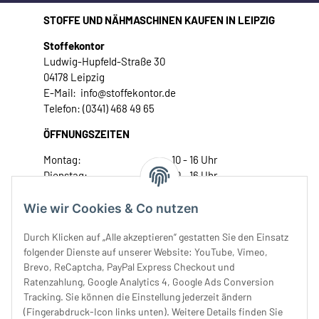
STOFFE UND NÄHMASCHINEN KAUFEN IN LEIPZIG
Stoffekontor
Ludwig-Hupfeld-Straße 30
04178 Leipzig
E-Mail: info@stoffekontor.de
Telefon: (0341) 468 49 65
ÖFFNUNGSZEITEN
Montag:
10 - 16 Uhr
Dienstag:
10 - 16 Uhr
Mittwoch:
10 - 18 Uhr
Donnerstag:
10 - 18 Uhr
Wie wir Cookies & Co nutzen
Freitag:
10 - 18 Uhr
Durch Klicken auf „Alle akzeptieren“ gestatten Sie den Einsatz
Samstag:
10 - 14 Uhr
folgender Dienste auf unserer Website: YouTube, Vimeo,
Unser Service
Brevo, ReCaptcha, PayPal Express Checkout und
Ratenzahlung, Google Analytics 4, Google Ads Conversion
Tracking. Sie können die Einstellung jederzeit ändern
Rechtliches
(Fingerabdruck-Icon links unten). Weitere Details finden Sie