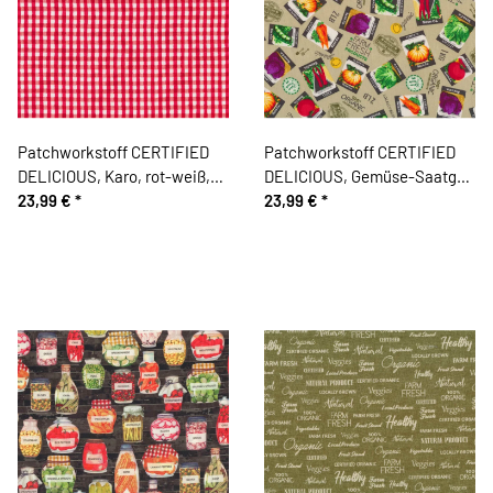
Patchworkstoff CERTIFIED
Patchworkstoff CERTIFIED
DELICIOUS, Karo, rot-weiß,
DELICIOUS, Gemüse-Saatgut,
Windham Fabrics
23,99 €
*
lindgrün, Windham Fabrics
23,99 €
*