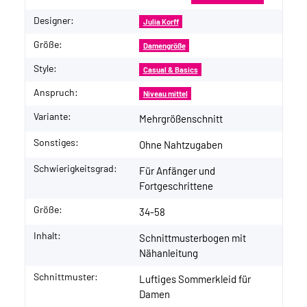
Designer:
Julia Korff
Größe:
Damengröße
Style:
Casual & Basics
Anspruch:
Niveau mittel
Variante:
Mehrgrößenschnitt
Sonstiges:
Ohne Nahtzugaben
Schwierigkeitsgrad:
Für Anfänger und
Fortgeschrittene
Größe:
34-58
Inhalt:
Schnittmusterbogen mit
Nähanleitung
Schnittmuster:
Luftiges Sommerkleid für
Damen