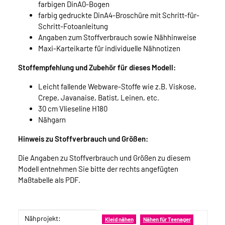
farbigen DinA0-Bogen
farbig gedruckte DinA4-Broschüre mit Schritt-für-
Schritt-Fotoanleitung
Angaben zum Stoffverbrauch sowie Nähhinweise
Maxi-Karteikarte für individuelle Nähnotizen
Stoffempfehlung und Zubehör für dieses Modell:
Leicht fallende Webware-Stoffe wie z.B. Viskose,
Crepe, Javanaise, Batist, Leinen, etc.
30 cm Vlieseline H180
Nähgarn
Hinweis zu Stoffverbrauch und Größen:
Die Angaben zu Stoffverbrauch und Größen zu diesem
Modell entnehmen Sie bitte der rechts angefügten
Maßtabelle als PDF.
Nähprojekt:
Produkteigenschaft
Wert
Kleid nähen
Nähen für Teenager