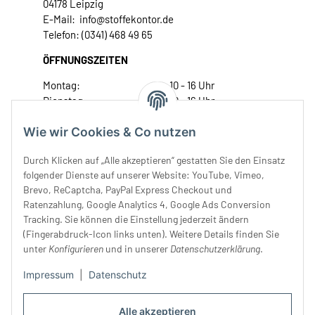
04178 Leipzig
E-Mail: info@stoffekontor.de
Telefon: (0341) 468 49 65
ÖFFNUNGSZEITEN
Montag:
10 - 16 Uhr
Dienstag:
10 - 16 Uhr
Mittwoch:
10 - 18 Uhr
Wie wir Cookies & Co nutzen
Donnerstag:
10 - 18 Uhr
Freitag:
10 - 18 Uhr
Durch Klicken auf „Alle akzeptieren“ gestatten Sie den Einsatz
Samstag:
10 - 14 Uhr
folgender Dienste auf unserer Website: YouTube, Vimeo,
Unser Service
Brevo, ReCaptcha, PayPal Express Checkout und
Ratenzahlung, Google Analytics 4, Google Ads Conversion
Tracking. Sie können die Einstellung jederzeit ändern
Rechtliches
(Fingerabdruck-Icon links unten). Weitere Details finden Sie
unter
Konfigurieren
und in unserer
Datenschutzerklärung
.
Impressum
|
Datenschutz
Alle akzeptieren