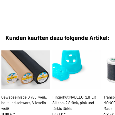
Kunden kauften dazu folgende Artikel:
Gewebeeinlage G 785, weiß,
Fingerhut NADELGREIFER
Transp
haut und schwarz, Vlieseline
Silikon, 2 Stück, pink und
MONOFI
weiß
türkis türkis
Madeir
11,90 €
*
6,50 €
*
3,25 €