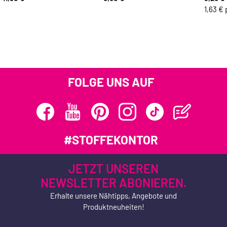
1,63 € 
FOLGE UNS AUF
#STOFFEKONTOR
JETZT UNSEREN
NEWSLETTER ABONIEREN.
Erhalte unsere Nähtipps, Angebote und
Produktneuheiten!