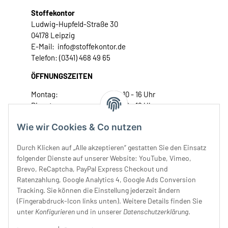
Stoffekontor
Ludwig-Hupfeld-Straße 30
04178 Leipzig
E-Mail: info@stoffekontor.de
Telefon: (0341) 468 49 65
ÖFFNUNGSZEITEN
Montag:
10 - 16 Uhr
Dienstag:
10 - 16 Uhr
Mittwoch:
10 - 18 Uhr
Wie wir Cookies & Co nutzen
Donnerstag:
10 - 18 Uhr
Freitag:
10 - 18 Uhr
Durch Klicken auf „Alle akzeptieren“ gestatten Sie den Einsatz
Samstag:
10 - 14 Uhr
folgender Dienste auf unserer Website: YouTube, Vimeo,
Brevo, ReCaptcha, PayPal Express Checkout und
Unser Service
Ratenzahlung, Google Analytics 4, Google Ads Conversion
Tracking. Sie können die Einstellung jederzeit ändern
Rechtliches
(Fingerabdruck-Icon links unten). Weitere Details finden Sie
unter
Konfigurieren
und in unserer
Datenschutzerklärung
.