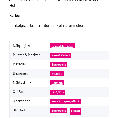
Höhe)
Farbe:
dunkelgrau-braun natur dunkel-natur meliert
Nähprojekt:
Produkteigenschaft
Wert
Homedeko nähen
Muster & Motive:
Karo & Kariert
Material:
Baumwolle
Designer:
Studio G
Nähtechnik:
Polstern
Größe:
bis 1,60 m
Oberfläche:
Webstoff garngefärbt
Stoffart:
Baumwolle
Flanell