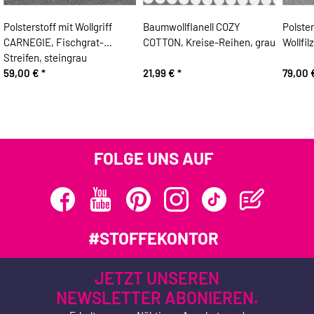
Polsterstoff mit Wollgriff
Baumwollflanell COZY
Polste
CARNEGIE, Fischgrat-
COTTON, Kreise-Reihen, grau
Wollfil
Streifen, steingrau
59,00 €
*
21,99 €
*
79,00
FOLGE UNS AUF
#STOFFEKONTOR
JETZT UNSEREN
NEWSLETTER ABONIEREN.