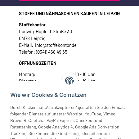
STOFFE UND NÄHMASCHINEN KAUFEN IN LEIPZIG
Stoffekontor
Ludwig-Hupfeld-Straße 30
04178 Leipzig
E-Mail: info@stoffekontor.de
Telefon: (0341) 468 49 65
ÖFFNUNGSZEITEN
Montag:
10 - 16 Uhr
Dienstag:
10 - 16 Uhr
Mittwoch:
10 - 18 Uhr
Wie wir Cookies & Co nutzen
Donnerstag:
10 - 18 Uhr
Freitag:
10 - 18 Uhr
Durch Klicken auf „Alle akzeptieren“ gestatten Sie den Einsatz
Samstag:
10 - 14 Uhr
folgender Dienste auf unserer Website: YouTube, Vimeo,
Unser Service
Brevo, ReCaptcha, PayPal Express Checkout und
Ratenzahlung, Google Analytics 4, Google Ads Conversion
Tracking. Sie können die Einstellung jederzeit ändern
Rechtliches