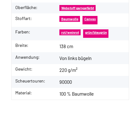
Oberfläche:
Webstoff garngefärbt
Stoffart:
Baumwolle
Canvas
Farben:
rot/weinrot
grün/blaugrün
Breite:
138 cm
Anwendung:
Von links bügeln
Gewicht:
220 g/m²
Scheuertouren:
90000
Material:
100 % Baumwolle