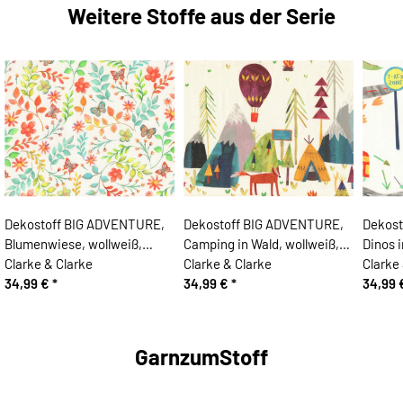
Weitere Stoffe aus der Serie
Dekostoff BIG ADVENTURE,
Dekostoff BIG ADVENTURE,
Dekost
Blumenwiese, wollweiß,
Camping in Wald, wollweiß,
Dinos i
Clarke & Clarke
Clarke & Clarke
Clarke
34,99 €
*
34,99 €
*
34,99
GarnzumStoff