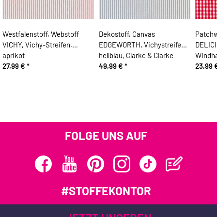
Westfalenstoff, Webstoff
Dekostoff, Canvas
Patchw
VICHY, Vichy-Streifen,
EDGEWORTH, Vichystreifen,
DELICI
aprikot
hellblau, Clarke & Clarke
Windha
27,99 €
*
49,99 €
*
23,99 
FOLGE UNS AUF
#STOFFEKONTOR