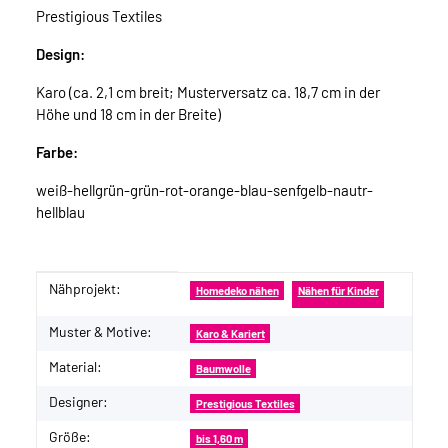
Prestigious Textiles
Design:
Karo (ca. 2,1 cm breit; Musterversatz ca. 18,7 cm in der
Höhe und 18 cm in der Breite)
Farbe:
weiß-hellgrün-grün-rot-orange-blau-senfgelb-nautr-
hellblau
Nähprojekt:
Produkteigenschaft
Wert
Homedeko nähen
Nähen für Kinder
Muster & Motive:
Karo & Kariert
Material:
Baumwolle
Designer:
Prestigious Textiles
Größe:
bis 1,60 m