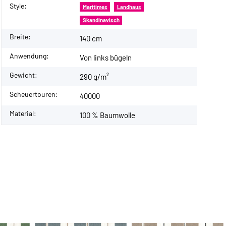
Style:
Maritimes
Landhaus
Skandinavisch
Breite:
140 cm
Anwendung:
Von links bügeln
Gewicht:
290 g/m²
Scheuertouren:
40000
Material:
100 % Baumwolle