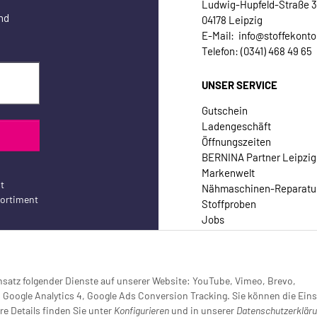
Ludwig-Hupfeld-Straße 
nd
04178 Leipzig
E-Mail: info@stoffekonto
Telefon: (0341) 468 49 65
UNSER SERVICE
Gutschein
Ladengeschäft
Öffnungszeiten
BERNINA Partner Leipzig
Markenwelt
t
Nähmaschinen-Reparatu
sortiment
Stoffproben
Jobs
Kontakt
Einsatz folgender Dienste auf unserer Website: YouTube, Vimeo, Brevo,
oogle Analytics 4, Google Ads Conversion Tracking. Sie können die Eins
re Details finden Sie unter
Konfigurieren
und in unserer
Datenschutzerklär