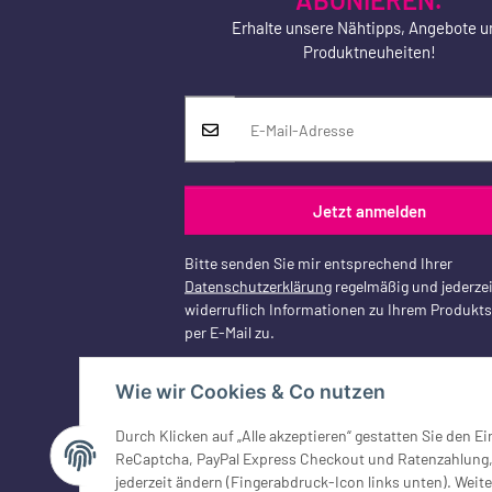
Erhalte unsere Nähtipps, Angebote u
Produktneuheiten!
Jetzt anmelden
Bitte senden Sie mir entsprechend Ihrer
Datenschutzerklärung
regelmäßig und jederzei
widerruflich Informationen zu Ihrem Produkt
per E-Mail zu.
Wie wir Cookies & Co nutzen
Durch Klicken auf „Alle akzeptieren“ gestatten Sie den 
Vertrag widerrufen
ReCaptcha, PayPal Express Checkout und Ratenzahlung, G
jederzeit ändern (Fingerabdruck-Icon links unten). Weite