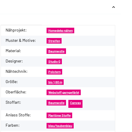
Nähprojekt:
Produkteigenschaft
Wert
Homedeko nähen
Muster & Motive:
Streifen
Material:
Baumwolle
Designer:
Studio G
Nähtechnik:
Polstern
Größe:
bis 1,60 m
Oberfläche:
Webstoff garngefärbt
Stoffart:
Baumwolle
Canvas
Anlass Stoffe:
Maritime Stoffe
Farben:
blau/taubenblau