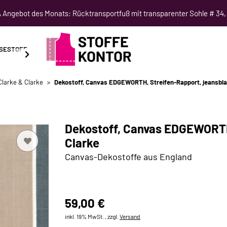
Angebot des Monats: Rücktransportfuß mit transparenter Sohle # 34,
SESTOFF
SCHNITTMUSTER
NÄHKURSE
SALE
Clarke & Clarke
Dekostoff, Canvas EDGEWORTH, Streifen-Rapport, jeansblau
Dekostoff, Canvas EDGEWORTH,
Clarke
Canvas-Dekostoffe aus England
59,00 €
inkl. 19% MwSt. , zzgl.
Versand