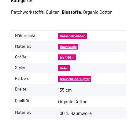
Kategorie:
Patchworkstoffe, Quilten,
Biostoffe
, Organic Cotton
Nähprojekt:
Produkteigenschaft
Wert
Homedeko nähen
Material:
Baumwolle
Größe:
bis 1,60 m
Style:
Retro
Farben:
braun/beige/kupfer
Breite:
135 cm
Qualität:
Organic Cotton
Material:
100 % Baumwolle