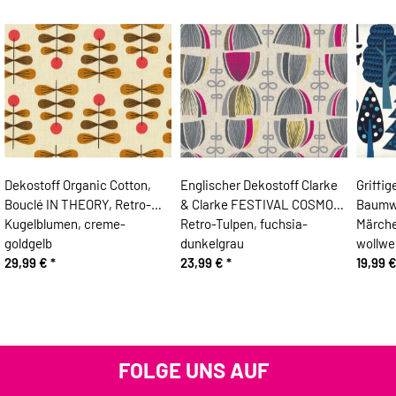
Dekostoff Organic Cotton,
Englischer Dekostoff Clarke
Griffi
Bouclé IN THEORY, Retro-
& Clarke FESTIVAL COSMOS,
Baumwo
Kugelblumen, creme-
Retro-Tulpen, fuchsia-
Märche
goldgelb
dunkelgrau
wollwe
29,99 €
*
23,99 €
*
19,99 
FOLGE UNS AUF