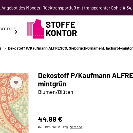
Angebot des Monats: Rücktransportfuß mit transparenter Sohle # 34,
SESTOFF
SCHNITTMUSTER
NÄHKURSE
SALE
e
Dekostoff P/Kaufmann ALFRESCO, Siebdruck-Ornament, lachsrot-mintg
Dekostoff P/Kaufmann ALFRES
mintgrün
Blumen/Blüten
44,99 €
inkl. 19% MwSt. , zzgl.
Versand