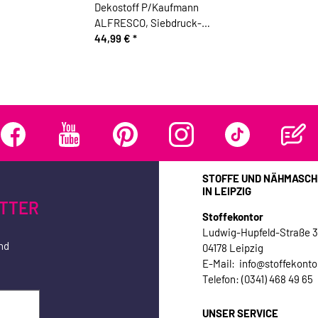
Dekostoff P/Kaufmann
ALFRESCO, Siebdruck-
Ornament, jeansblau-helles
44,99 €
*
mintgrün
STOFFE UND NÄHMASCH
IN LEIPZIG
TTER
Stoffekontor
Ludwig-Hupfeld-Straße 
nd
04178 Leipzig
E-Mail: info@stoffekonto
Telefon: (0341) 468 49 65
UNSER SERVICE