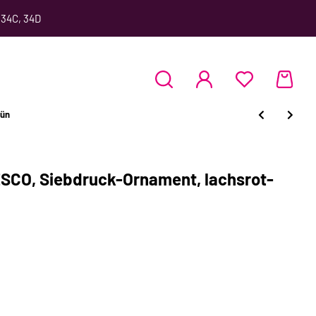
 34C, 34D
rün
CO, Siebdruck-Ornament, lachsrot-