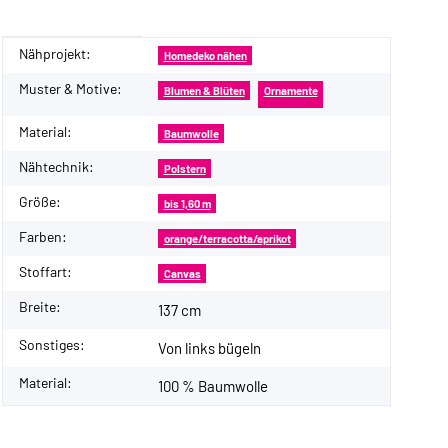
Nähprojekt:
Produkteigenschaft
Wert
Homedeko nähen
Muster & Motive:
Blumen & Blüten
Ornamente
Material:
Baumwolle
Nähtechnik:
Polstern
Größe:
bis 1,60 m
Farben:
orange/terracotta/aprikot
Stoffart:
Canvas
Breite:
137 cm
Sonstiges:
Von links bügeln
Material:
100 % Baumwolle