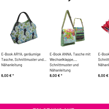
E-Book ARYA, geräumige
E-Book ANNA, Tasche mit
E-Book
Tasche, Schnittmuster und
Wechselklappe,
Schnit
Nähanleitung
Schnittmuster und
Nähanl
Nähanleitung
6,00 €
*
8,00 €
*
6,00 