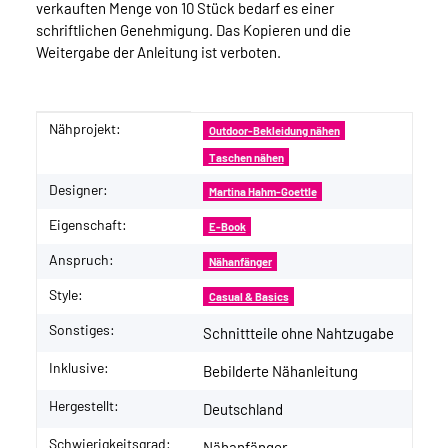
verkauften Menge von 10 Stück bedarf es einer
schriftlichen Genehmigung. Das Kopieren und die
Weitergabe der Anleitung ist verboten.
Nähprojekt:
Produkteigenschaft
Wert
Outdoor-Bekleidung nähen
Taschen nähen
Designer:
Martina Hahm-Goettle
Eigenschaft:
E-Book
Anspruch:
Nähanfänger
Style:
Casual & Basics
Sonstiges:
Schnittteile ohne Nahtzugabe
Inklusive:
Bebilderte Nähanleitung
Hergestellt:
Deutschland
Schwierigkeitsgrad:
Nähanfänger