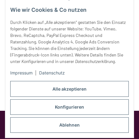
Mittwoch:
10 - 18 Uhr
Wie wir Cookies & Co nutzen
Donnerstag:
10 - 18 Uhr
Freitag:
10 - 18 Uhr
Durch Klicken auf „Alle akzeptieren“ gestatten Sie den Einsatz
Samstag:
10 - 14 Uhr
folgender Dienste auf unserer Website: YouTube, Vimeo,
Unser Service
Brevo, ReCaptcha, PayPal Express Checkout und
Ratenzahlung, Google Analytics 4, Google Ads Conversion
Tracking. Sie können die Einstellung jederzeit ändern
Rechtliches
(Fingerabdruck-Icon links unten). Weitere Details finden Sie
unter
Konfigurieren
und in unserer
Datenschutzerklärung
.
Impressum
|
Datenschutz
Alle akzeptieren
Konfigurieren
Google Analytics deaktivieren
Status:
Opt-Out-Cookie ist nicht gesetzt
Ablehnen
(Tracking aktiv)
* Alle Preise inkl. gesetzlicher MwSt.,