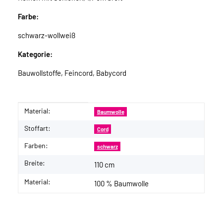
Farbe:
schwarz-wollweiß
Kategorie:
Bauwollstoffe, Feincord, Babycord
Material:
Produkteigenschaft
Wert
Baumwolle
Stoffart:
Cord
Farben:
schwarz
Breite:
110 cm
Material:
100 % Baumwolle