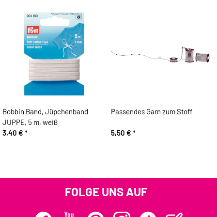
Bobbin Band, Jüpchenband
Passendes Garn zum Stoff
JUPPE, 5 m, weiß
3,40 €
*
5,50 €
*
FOLGE UNS AUF