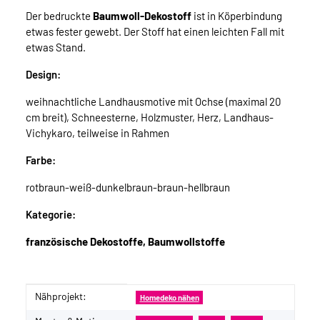
Der bedruckte
Baumwoll-Dekostoff
ist in Köperbindung
etwas fester gewebt. Der Stoff hat einen leichten Fall mit
etwas Stand.
Design:
weihnachtliche Landhausmotive mit Ochse (maximal 20
cm breit), Schneesterne, Holzmuster, Herz, Landhaus-
Vichykaro, teilweise in Rahmen
Farbe:
rotbraun-weiß-dunkelbraun-braun-hellbraun
Kategorie:
französische Dekostoffe, Baumwollstoffe
Nähprojekt:
Produkteigenschaft
Wert
Homedeko nähen