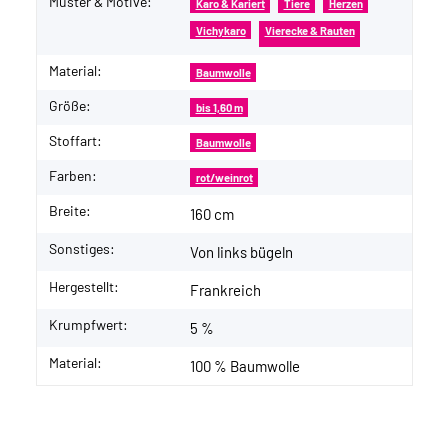
Muster & Motive:
Karo & Kariert
Tiere
Herzen
Vichykaro
Vierecke & Rauten
Material:
Baumwolle
Größe:
bis 1,60 m
Stoffart:
Baumwolle
Farben:
rot/weinrot
Breite:
160 cm
Sonstiges:
Von links bügeln
Hergestellt:
Frankreich
Krumpfwert:
5 %
Material:
100 % Baumwolle