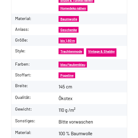
Bluse & Tunika nähen
Homedeko nähen
Material:
Baumwolle
Anlass:
Geschenke
Größe:
bis 1,60 m
Style:
Trachtenmode
Vintage & Shabby
Farben:
blau/taubenblau
Stoffart:
Popeline
Breite:
145 cm
Qualität:
Ökotex
Gewicht:
110 g /m²
Sonstiges:
Bitte vorwaschen
Material:
100 % Baumwolle