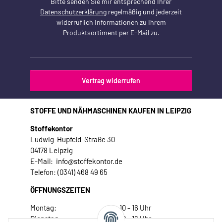
Bitte senden Sie mir entsprechend Ihrer
Datenschutzerklärung
regelmäßig und jederzeit
widerruflich Informationen zu Ihrem
Produktsortiment per E-Mail zu.
Vertrag widerrufen
STOFFE UND NÄHMASCHINEN KAUFEN IN LEIPZIG
Stoffekontor
Ludwig-Hupfeld-Straße 30
04178 Leipzig
E-Mail: info@stoffekontor.de
Telefon: (0341) 468 49 65
ÖFFNUNGSZEITEN
Montag:
10 - 16 Uhr
Dienstag:
10 - 16 Uhr