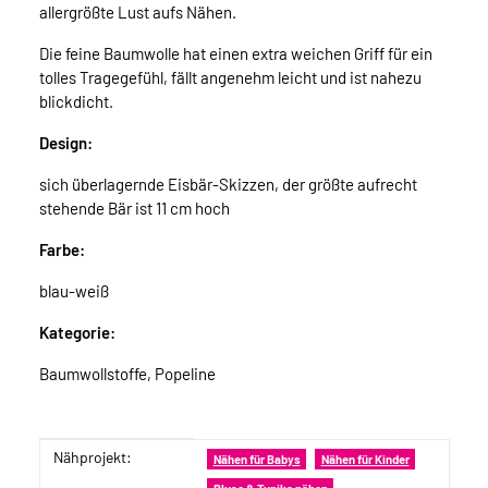
allergrößte Lust aufs Nähen.
Die feine Baumwolle hat einen extra weichen Griff für ein
tolles Tragegefühl, fällt angenehm leicht und ist nahezu
blickdicht.
Design:
sich überlagernde Eisbär-Skizzen, der größte aufrecht
stehende Bär ist 11 cm hoch
Farbe:
blau-weiß
Kategorie:
Baumwollstoffe, Popeline
Nähprojekt:
Produkteigenschaft
Wert
Nähen für Babys
Nähen für Kinder