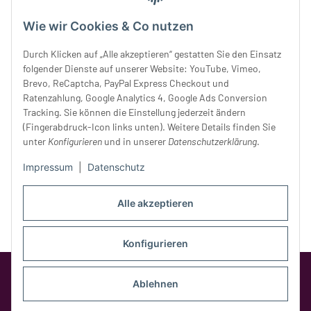
Mittwoch:
10 - 18 Uhr
Wie wir Cookies & Co nutzen
Donnerstag:
10 - 18 Uhr
Freitag:
10 - 18 Uhr
Durch Klicken auf „Alle akzeptieren“ gestatten Sie den Einsatz
Samstag:
10 - 14 Uhr
folgender Dienste auf unserer Website: YouTube, Vimeo,
Unser Service
Brevo, ReCaptcha, PayPal Express Checkout und
Ratenzahlung, Google Analytics 4, Google Ads Conversion
Tracking. Sie können die Einstellung jederzeit ändern
Rechtliches
(Fingerabdruck-Icon links unten). Weitere Details finden Sie
unter
Konfigurieren
und in unserer
Datenschutzerklärung
.
Impressum
|
Datenschutz
Alle akzeptieren
Konfigurieren
Google Analytics deaktivieren
Status:
Opt-Out-Cookie ist nicht gesetzt
Ablehnen
(Tracking aktiv)
* Alle Preise inkl. gesetzlicher MwSt.,