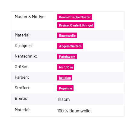
Muster & Motive:
Produkteigenschaft
Wert
Geometrische Muster
Kreise, Ovale & Kringel
Material:
Baumwolle
Designer:
Angela Walters
Nähtechnik:
Patchwork
Größe:
bis 1,10 m
Farben:
hellblau
Stoffart:
Popeline
Breite:
110 cm
Material:
100 % Baumwolle