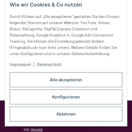
Wie wir Cookies & Co nutzen
Donnerstag:
10 - 18 Uhr
Freitag:
10 - 18 Uhr
Durch Klicken auf „Alle akzeptieren“ gestatten Sie den Einsatz
Samstag:
10 - 14 Uhr
folgender Dienste auf unserer Website: YouTube, Vimeo,
Unser Service
Brevo, ReCaptcha, PayPal Express Checkout und
Ratenzahlung, Google Analytics 4, Google Ads Conversion
Tracking. Sie können die Einstellung jederzeit ändern
Rechtliches
(Fingerabdruck-Icon links unten). Weitere Details finden Sie
unter
Konfigurieren
und in unserer
Datenschutzerklärung
.
Impressum
|
Datenschutz
Alle akzeptieren
Konfigurieren
Google Analytics deaktivieren
Status:
Opt-Out-Cookie ist nicht gesetzt
Ablehnen
(Tracking aktiv)
* Alle Preise inkl. gesetzlicher MwSt.,
zzgl.
Versand