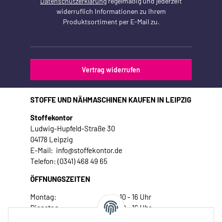
Datenschutzerklärung
regelmäßig und jederzeit
widerruflich Informationen zu Ihrem
Produktsortiment per E-Mail zu.
Vertrag widerrufen
STOFFE UND NÄHMASCHINEN KAUFEN IN LEIPZIG
Stoffekontor
Ludwig-Hupfeld-Straße 30
04178 Leipzig
E-Mail: info@stoffekontor.de
Telefon: (0341) 468 49 65
ÖFFNUNGSZEITEN
Montag:
10 - 16 Uhr
Dienstag:
10 - 16 Uhr
Mittwoch:
10 - 18 Uhr