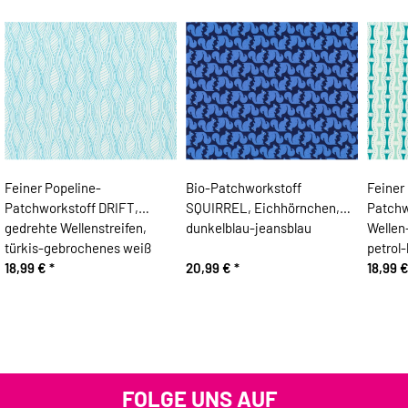
Feiner Popeline-
Bio-Patchworkstoff
Feiner
Patchworkstoff DRIFT,
SQUIRREL, Eichhörnchen,
Patchw
gedrehte Wellenstreifen,
dunkelblau-jeansblau
Wellen
türkis-gebrochenes weiß
petrol-
18,99 €
*
20,99 €
*
18,99 
FOLGE UNS AUF