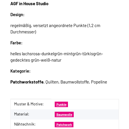
AGF in House Studio
Design:
regelmäßig, versetzt angeordnete Punkte (1,2 cm
Durchmesser)
Farbe:
helles lachsrosa-dunkelgrün-mintgrün-türkisgrün-
gedecktes grün-weiß-natur
Kategorie:
Patchworkstoffe
, Quilten, Baumwollstoffe, Popeline
Muster & Motive:
Produkteigenschaft
Wert
Punkte
Material:
Baumwolle
Nähtechnik:
Patchwork