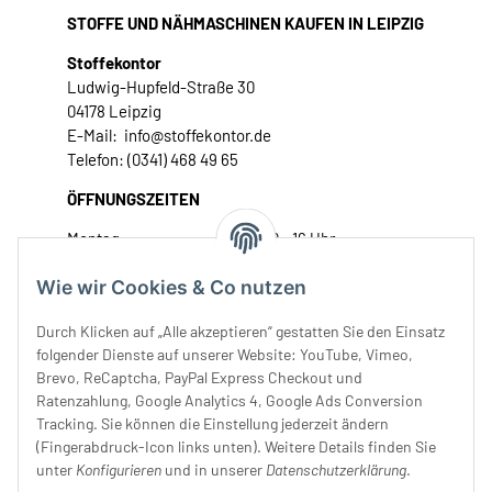
STOFFE UND NÄHMASCHINEN KAUFEN IN LEIPZIG
Stoffekontor
Ludwig-Hupfeld-Straße 30
04178 Leipzig
E-Mail: info@stoffekontor.de
Telefon: (0341) 468 49 65
ÖFFNUNGSZEITEN
Montag:
10 - 16 Uhr
Dienstag:
10 - 16 Uhr
Wie wir Cookies & Co nutzen
Mittwoch:
10 - 18 Uhr
Donnerstag:
10 - 18 Uhr
Durch Klicken auf „Alle akzeptieren“ gestatten Sie den Einsatz
Freitag:
10 - 18 Uhr
folgender Dienste auf unserer Website: YouTube, Vimeo,
Samstag:
10 - 14 Uhr
Brevo, ReCaptcha, PayPal Express Checkout und
Unser Service
Ratenzahlung, Google Analytics 4, Google Ads Conversion
Tracking. Sie können die Einstellung jederzeit ändern
(Fingerabdruck-Icon links unten). Weitere Details finden Sie
Rechtliches
unter
Konfigurieren
und in unserer
Datenschutzerklärung
.