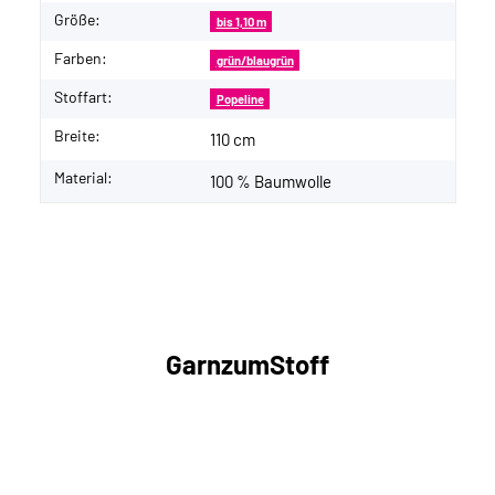
Größe:
bis 1,10 m
Farben:
grün/blaugrün
Stoffart:
Popeline
Breite:
110 cm
Material:
100 % Baumwolle
GarnzumStoff