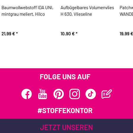
Baumwollwebstoff IDA UNI,
Aufbügelbares Volumenvlies
Patchw
mintgrau meliert, Hilco
H 630, Vlieseline
WANDER
21,99 €
*
10,90 €
*
19,99 
FOLGE UNS AUF
#STOFFEKONTOR
JETZT UNSEREN