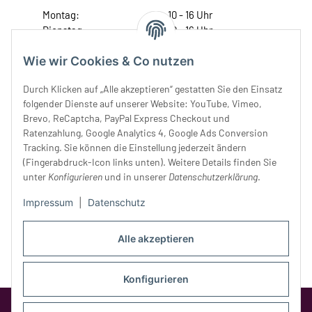
Montag:
10 - 16 Uhr
Dienstag:
10 - 16 Uhr
Mittwoch:
10 - 18 Uhr
Wie wir Cookies & Co nutzen
Donnerstag:
10 - 18 Uhr
Freitag:
10 - 18 Uhr
Durch Klicken auf „Alle akzeptieren“ gestatten Sie den Einsatz
Samstag:
10 - 14 Uhr
folgender Dienste auf unserer Website: YouTube, Vimeo,
Unser Service
Brevo, ReCaptcha, PayPal Express Checkout und
Ratenzahlung, Google Analytics 4, Google Ads Conversion
Tracking. Sie können die Einstellung jederzeit ändern
Rechtliches
(Fingerabdruck-Icon links unten). Weitere Details finden Sie
unter
Konfigurieren
und in unserer
Datenschutzerklärung
.
Impressum
|
Datenschutz
Alle akzeptieren
Konfigurieren
Google Analytics deaktivieren
Status: