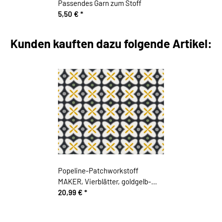
Passendes Garn zum Stoff
5,50 €
*
Kunden kauften dazu folgende Artikel:
Popeline-Patchworkstoff
MAKER, Vierblätter, goldgelb-
schwarz, Art Gallery
20,99 €
*