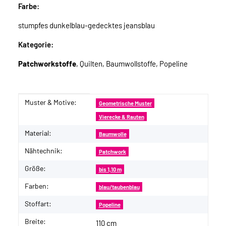
Farbe:
stumpfes dunkelblau-gedecktes jeansblau
Kategorie:
Patchworkstoffe
, Quilten, Baumwollstoffe, Popeline
Muster & Motive:
Produkteigenschaft
Wert
Geometrische Muster
Vierecke & Rauten
Material:
Baumwolle
Nähtechnik:
Patchwork
Größe:
bis 1,10 m
Farben:
blau/taubenblau
Stoffart:
Popeline
Breite:
110 cm