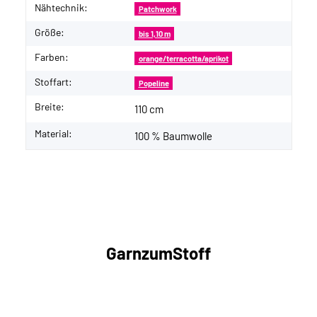
Nähtechnik:
Patchwork
Größe:
bis 1,10 m
Farben:
orange/terracotta/aprikot
Stoffart:
Popeline
Breite:
110 cm
Material:
100 % Baumwolle
GarnzumStoff