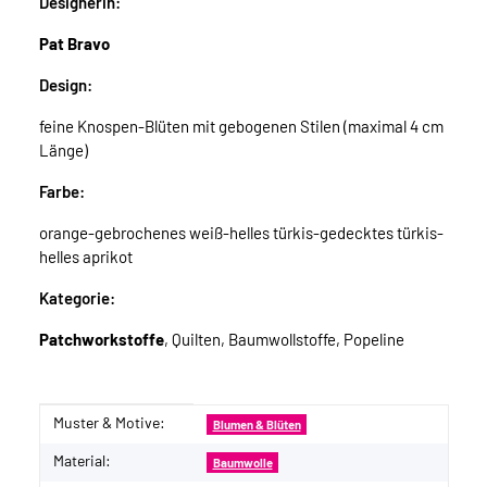
Designerin:
Pat Bravo
Design:
feine Knospen-Blüten mit gebogenen Stilen (maximal 4 cm
Länge)
Farbe:
orange-gebrochenes weiß-helles türkis-gedecktes türkis-
helles aprikot
Kategorie:
Patchworkstoffe
, Quilten, Baumwollstoffe, Popeline
Muster & Motive:
Produkteigenschaft
Wert
Blumen & Blüten
Material:
Baumwolle