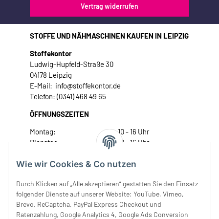
Vertrag widerrufen
STOFFE UND NÄHMASCHINEN KAUFEN IN LEIPZIG
Stoffekontor
Ludwig-Hupfeld-Straße 30
04178 Leipzig
E-Mail: info@stoffekontor.de
Telefon: (0341) 468 49 65
ÖFFNUNGSZEITEN
Montag:
10 - 16 Uhr
Dienstag:
10 - 16 Uhr
Mittwoch:
10 - 18 Uhr
Wie wir Cookies & Co nutzen
Donnerstag:
10 - 18 Uhr
Freitag:
10 - 18 Uhr
Durch Klicken auf „Alle akzeptieren“ gestatten Sie den Einsatz
Samstag:
10 - 14 Uhr
folgender Dienste auf unserer Website: YouTube, Vimeo,
Unser Service
Brevo, ReCaptcha, PayPal Express Checkout und
Ratenzahlung, Google Analytics 4, Google Ads Conversion