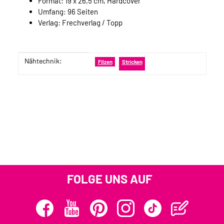
Format: 19 x 26,5 cm, Hardcover
Umfang: 96 Seiten
Verlag: Frechverlag / Topp
Nähtechnik:
Produkteigenschaft
Wert
Filzen
Stricken
FOLGE UNS AUF