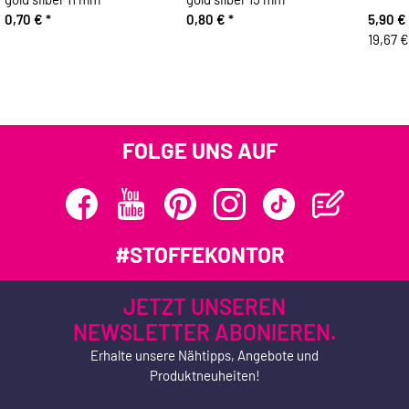
0,70 €
*
0,80 €
*
5,90 €
19,67 €
FOLGE UNS AUF
#STOFFEKONTOR
JETZT UNSEREN
NEWSLETTER ABONIEREN.
Erhalte unsere Nähtipps, Angebote und
Produktneuheiten!