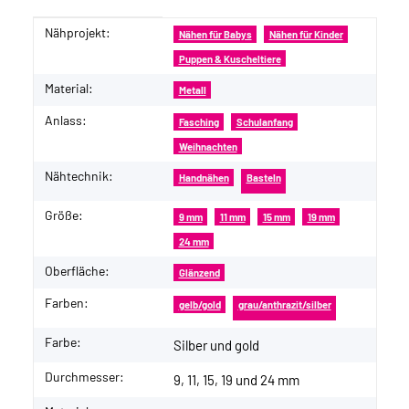
Nähprojekt:
Produkteigenschaft
Wert
Nähen für Babys
Nähen für Kinder
Puppen & Kuscheltiere
Material:
Metall
Anlass:
Fasching
Schulanfang
Weihnachten
Nähtechnik:
Handnähen
Basteln
Größe:
9 mm
11 mm
15 mm
19 mm
24 mm
Oberfläche:
Glänzend
Farben:
gelb/gold
grau/anthrazit/silber
Farbe:
Silber und gold
Durchmesser:
9, 11, 15, 19 und 24 mm