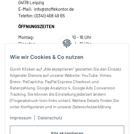
04178 Leipzig
E-Mail: info@stoffekontor.de
Telefon: (0341) 468 49 65
ÖFFNUNGSZEITEN
Montag:
10 - 16 Uhr
Dienstag:
10 - 16 Uhr
Mittwoch:
10 - 18 Uhr
Wie wir Cookies & Co nutzen
Donnerstag:
10 - 18 Uhr
Freitag:
10 - 18 Uhr
Durch Klicken auf „Alle akzeptieren“ gestatten Sie den Einsatz
Samstag:
10 - 14 Uhr
folgender Dienste auf unserer Website: YouTube, Vimeo,
Unser Service
Brevo, ReCaptcha, PayPal Express Checkout und
Ratenzahlung, Google Analytics 4, Google Ads Conversion
Tracking. Sie können die Einstellung jederzeit ändern
Rechtliches
(Fingerabdruck-Icon links unten). Weitere Details finden Sie
unter
Konfigurieren
und in unserer
Datenschutzerklärung
.
Impressum
|
Datenschutz
Alle akzeptieren