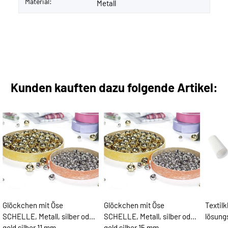
Material:
Metall
Kunden kauften dazu folgende Artikel:
Glöckchen mit Öse
Glöckchen mit Öse
Textil
SCHELLE, Metall, silber oder
SCHELLE, Metall, silber oder
lösungs
gold silber 11 mm
gold silber 15 mm