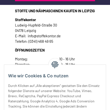
STOFFE UND NÄHMASCHINEN KAUFEN IN LEIPZIG
Stoffekontor
Ludwig-Hupfeld-Straße 30
04178 Leipzig
E-Mail: info@stoffekontor.de
Telefon: (0341) 468 49 65
ÖFFNUNGSZEITEN
Montag:
10 - 16 Uhr
Dienstag:
10 - 16 Uhr
Mittwoch:
10 - 18 Uhr
Donnerstag:
10 - 18 Uhr
Wie wir Cookies & Co nutzen
Freitag:
10 - 18 Uhr
Durch Klicken auf „Alle akzeptieren“ gestatten Sie den Einsatz
Samstag:
10 - 14 Uhr
folgender Dienste auf unserer Website: YouTube, Vimeo,
Unser Service
Brevo, ReCaptcha, PayPal Express Checkout und
Ratenzahlung, Google Analytics 4, Google Ads Conversion
Tracking. Sie können die Einstellung jederzeit ändern
Rechtliches