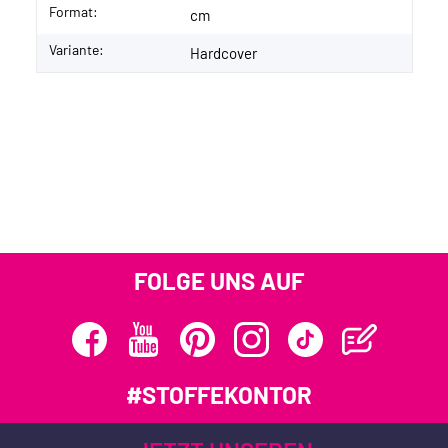
Format:
Produkteigenschaft
Wert
cm
Variante:
Hardcover
FOLGE UNS AUF
#STOFFEKONTOR