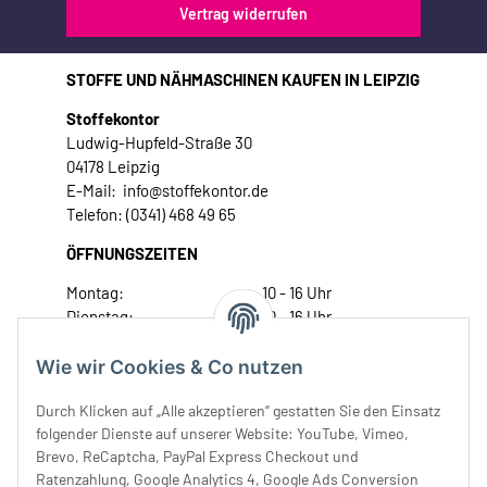
Vertrag widerrufen
STOFFE UND NÄHMASCHINEN KAUFEN IN LEIPZIG
Stoffekontor
Ludwig-Hupfeld-Straße 30
04178 Leipzig
E-Mail: info@stoffekontor.de
Telefon: (0341) 468 49 65
ÖFFNUNGSZEITEN
Montag:
10 - 16 Uhr
Dienstag:
10 - 16 Uhr
Mittwoch:
10 - 18 Uhr
Donnerstag:
10 - 18 Uhr
Wie wir Cookies & Co nutzen
Freitag:
10 - 18 Uhr
Durch Klicken auf „Alle akzeptieren“ gestatten Sie den Einsatz
Samstag:
10 - 14 Uhr
folgender Dienste auf unserer Website: YouTube, Vimeo,
Unser Service
Brevo, ReCaptcha, PayPal Express Checkout und
Ratenzahlung, Google Analytics 4, Google Ads Conversion