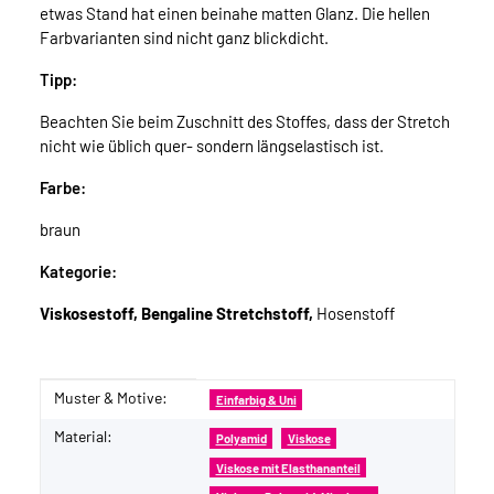
etwas Stand hat einen beinahe matten Glanz. Die hellen
Farbvarianten sind nicht ganz blickdicht.
Tipp:
Beachten Sie beim Zuschnitt des Stoffes, dass der Stretch
nicht wie üblich quer- sondern längselastisch ist.
Farbe:
braun
Kategorie:
Viskosestoff, Bengaline Stretchstoff,
Hosenstoff
Muster & Motive:
Produkteigenschaft
Wert
Einfarbig & Uni
Material:
Polyamid
Viskose
Viskose mit Elasthananteil