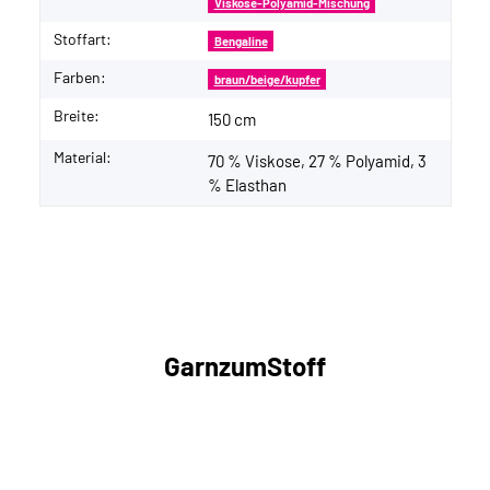
Viskose-Polyamid-Mischung
Stoffart:
Bengaline
Farben:
braun/beige/kupfer
Breite:
150 cm
Material:
70 % Viskose, 27 % Polyamid, 3
% Elasthan
GarnzumStoff