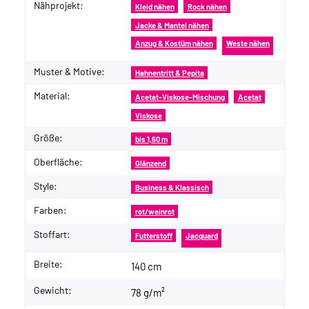
Nähprojekt:
Produkteigenschaft
Wert
Kleid nähen
Rock nähen
Jacke & Mantel nähen
Anzug & Kostüm nähen
Weste nähen
Muster & Motive:
Hahnentritt & Pepita
Material:
Acetat-Viskose-Mischung
Acetat
Viskose
Größe:
bis 1,60 m
Oberfläche:
Glänzend
Style:
Business & Klassisch
Farben:
rot/weinrot
Stoffart:
Futterstoff
Jacquard
Breite:
140 cm
Gewicht:
78 g/m²