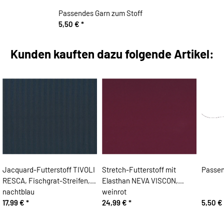
Passendes Garn zum Stoff
5,50 €
*
Kunden kauften dazu folgende Artikel:
Jacquard-Futterstoff TIVOLI
Stretch-Futterstoff mit
Passen
RESCA, Fischgrat-Streifen,
Elasthan NEVA VISCON,
nachtblau
weinrot
17,99 €
*
24,99 €
*
5,50 €