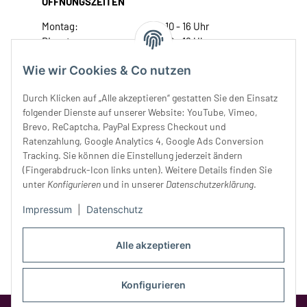
ÖFFNUNGSZEITEN
Montag:
10 - 16 Uhr
Dienstag:
10 - 16 Uhr
Mittwoch:
10 - 18 Uhr
Wie wir Cookies & Co nutzen
Donnerstag:
10 - 18 Uhr
Freitag:
10 - 18 Uhr
Durch Klicken auf „Alle akzeptieren“ gestatten Sie den Einsatz
Samstag:
10 - 14 Uhr
folgender Dienste auf unserer Website: YouTube, Vimeo,
Brevo, ReCaptcha, PayPal Express Checkout und
Unser Service
Ratenzahlung, Google Analytics 4, Google Ads Conversion
Tracking. Sie können die Einstellung jederzeit ändern
Rechtliches
(Fingerabdruck-Icon links unten). Weitere Details finden Sie
unter
Konfigurieren
und in unserer
Datenschutzerklärung
.
Impressum
|
Datenschutz
Alle akzeptieren
Konfigurieren