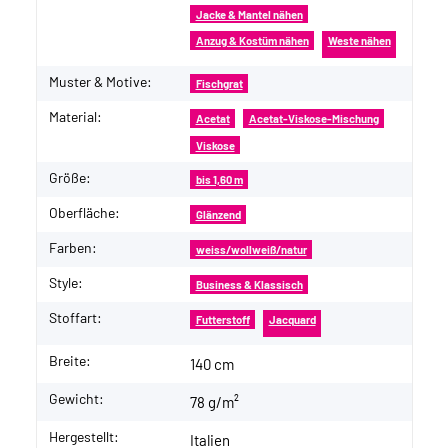
Jacke & Mantel nähen
Anzug & Kostüm nähen
Weste nähen
Muster & Motive:
Fischgrat
Material:
Acetat
Acetat-Viskose-Mischung
Viskose
Größe:
bis 1,60 m
Oberfläche:
Glänzend
Farben:
weiss/wollweiß/natur
Style:
Business & Klassisch
Stoffart:
Futterstoff
Jacquard
Breite:
140 cm
Gewicht:
78 g/m²
Hergestellt:
Italien