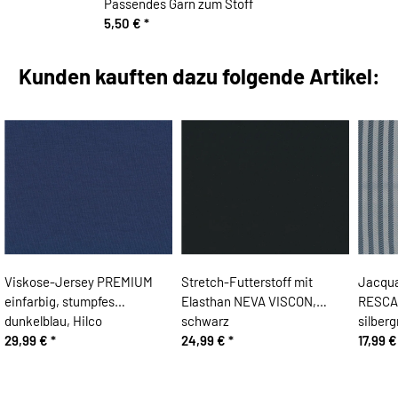
Passendes Garn zum Stoff
5,50 €
*
Kunden kauften dazu folgende Artikel:
Viskose-Jersey PREMIUM
Stretch-Futterstoff mit
Jacqua
einfarbig, stumpfes
Elasthan NEVA VISCON,
RESCA,
dunkelblau, Hilco
schwarz
silberg
29,99 €
*
24,99 €
*
17,99 