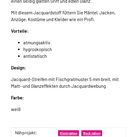
einen seidig glatten Griff und edlen Glanz.
Mit diesem Jacquardstoff füttern Sie Mäntel, Jacken,
Anzüge, Kostüme und Kleider wie ein Profi.
Vorteile:
atmungsaktiv
hygroskopisch
antistatisch
Design:
Jacquard-Streifen mit Fischgratmuster 5 mm breit, mit
Matt- und Glanzeffekten durch Jacquardwebung
Farbe:
weiß
Nähprojekt:
Produkteigenschaft
Wert
Kleid nähen
Rock nähen