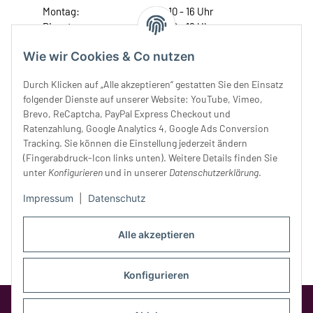
Montag:
10 - 16 Uhr
Dienstag:
10 - 16 Uhr
Mittwoch:
10 - 18 Uhr
Wie wir Cookies & Co nutzen
Donnerstag:
10 - 18 Uhr
Freitag:
10 - 18 Uhr
Durch Klicken auf „Alle akzeptieren“ gestatten Sie den Einsatz
Samstag:
10 - 14 Uhr
folgender Dienste auf unserer Website: YouTube, Vimeo,
Brevo, ReCaptcha, PayPal Express Checkout und
Unser Service
Ratenzahlung, Google Analytics 4, Google Ads Conversion
Tracking. Sie können die Einstellung jederzeit ändern
Rechtliches
(Fingerabdruck-Icon links unten). Weitere Details finden Sie
unter
Konfigurieren
und in unserer
Datenschutzerklärung
.
Impressum
|
Datenschutz
Alle akzeptieren
Konfigurieren
Google Analytics deaktivieren
Status: