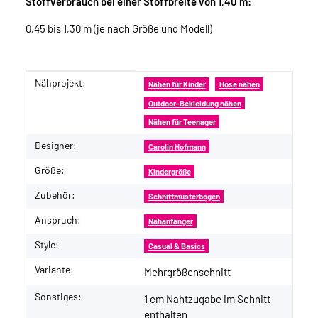
Stoffverbrauch bei einer Stoffbreite von 1,40 m:
0,45 bis 1,30 m (je nach Größe und Modell)
Nähprojekt:
Produkteigenschaft
Wert
Nähen für Kinder
Hose nähen
Outdoor-Bekleidung nähen
Nähen für Teenager
Designer:
Carolin Hofmann
Größe:
Kindergröße
Zubehör:
Schnittmusterbogen
Anspruch:
Nähanfänger
Style:
Casual & Basics
Variante:
Mehrgrößenschnitt
Sonstiges:
1 cm Nahtzugabe im Schnitt
enthalten