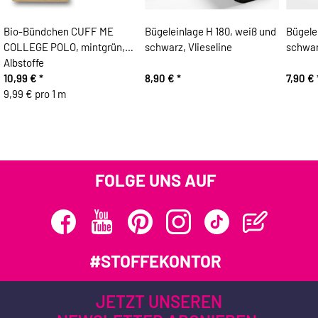
Bio-Bündchen CUFF ME
Bügeleinlage H 180, weiß und
Bügele
COLLEGE POLO, mintgrün,
schwarz, Vlieseline
schwar
Albstoffe
10,99 €
*
8,90 €
*
7,90 €
9,99 € pro 1 m
FOLGE UNS AUF
#STOFFEKONTOR
JETZT UNSEREN