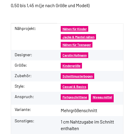
0,50 bis 1,45 m (je nach Größe und Modell)
Nähprojekt:
Produkteigenschaft
Wert
Nähen für Kinder
Jacke & Mantel nähen
Nähen für Teenager
Designer:
Carolin Hofmann
Größe:
Kindergröße
Zubehör:
Schnittmusterbogen
Style:
Casual & Basics
Anspruch:
Fortgeschrittene
Niveau mittel
Variante:
Mehrgrößenschnitt
Sonstiges:
1 cm Nahtzugabe im Schnitt
enthalten