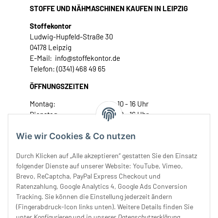
STOFFE UND NÄHMASCHINEN KAUFEN IN LEIPZIG
Stoffekontor
Ludwig-Hupfeld-Straße 30
04178 Leipzig
E-Mail: info@stoffekontor.de
Telefon: (0341) 468 49 65
ÖFFNUNGSZEITEN
Montag:
10 - 16 Uhr
Dienstag:
10 - 16 Uhr
Mittwoch:
10 - 18 Uhr
Wie wir Cookies & Co nutzen
Donnerstag:
10 - 18 Uhr
Freitag:
10 - 18 Uhr
Durch Klicken auf „Alle akzeptieren“ gestatten Sie den Einsatz
Samstag:
10 - 14 Uhr
folgender Dienste auf unserer Website: YouTube, Vimeo,
Unser Service
Brevo, ReCaptcha, PayPal Express Checkout und
Ratenzahlung, Google Analytics 4, Google Ads Conversion
Tracking. Sie können die Einstellung jederzeit ändern
Rechtliches
(Fingerabdruck-Icon links unten). Weitere Details finden Sie
unter
Konfigurieren
und in unserer
Datenschutzerklärung
.