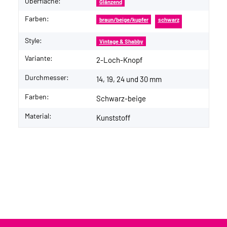
Oberfläche:
Glänzend
Farben:
braun/beige/kupfer
schwarz
Style:
Vintage & Shabby
Variante:
2-Loch-Knopf
Durchmesser:
14, 19, 24 und 30 mm
Farben:
Schwarz-beige
Material:
Kunststoff