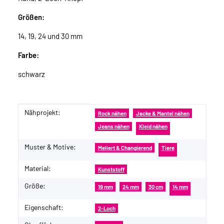
Größen:
14, 19, 24 und 30 mm
Farbe:
schwarz
Nähprojekt:
Produkteigenschaft
Wert
Rock nähen
Jacke & Mantel nähen
Jeans nähen
Kleid nähen
Muster & Motive:
Meliert & Changierend
Tiere
Material:
Kunststoff
Größe:
19 mm
24 mm
30 cm
14 mm
Eigenschaft:
2-Loch