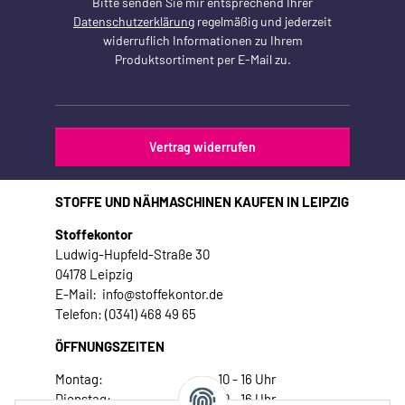
Bitte senden Sie mir entsprechend Ihrer
Datenschutzerklärung
regelmäßig und jederzeit
widerruflich Informationen zu Ihrem
Produktsortiment per E-Mail zu.
Vertrag widerrufen
STOFFE UND NÄHMASCHINEN KAUFEN IN LEIPZIG
Stoffekontor
Ludwig-Hupfeld-Straße 30
04178 Leipzig
E-Mail: info@stoffekontor.de
Telefon: (0341) 468 49 65
ÖFFNUNGSZEITEN
Montag:
10 - 16 Uhr
Dienstag:
10 - 16 Uhr