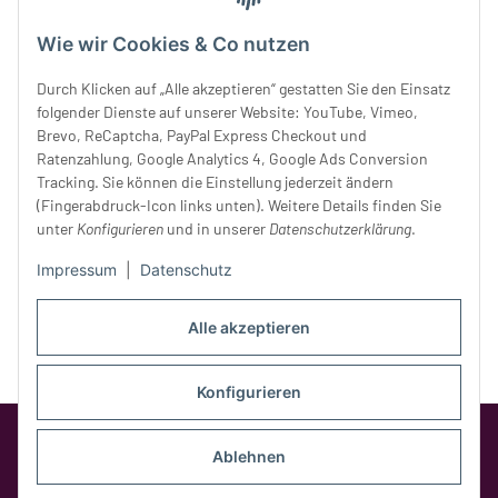
Mittwoch:
10 - 18 Uhr
Donnerstag:
10 - 18 Uhr
Wie wir Cookies & Co nutzen
Freitag:
10 - 18 Uhr
Durch Klicken auf „Alle akzeptieren“ gestatten Sie den Einsatz
Samstag:
10 - 14 Uhr
folgender Dienste auf unserer Website: YouTube, Vimeo,
Unser Service
Brevo, ReCaptcha, PayPal Express Checkout und
Ratenzahlung, Google Analytics 4, Google Ads Conversion
Tracking. Sie können die Einstellung jederzeit ändern
Rechtliches
(Fingerabdruck-Icon links unten). Weitere Details finden Sie
unter
Konfigurieren
und in unserer
Datenschutzerklärung
.
Impressum
|
Datenschutz
Alle akzeptieren
Konfigurieren
Google Analytics deaktivieren
Status:
Opt-Out-Cookie ist nicht gesetzt
Ablehnen
(Tracking aktiv)
* Alle Preise inkl. gesetzlicher MwSt.,