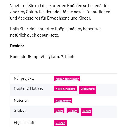
Verzieren Sie mit den karierten Knöpfen selbsgenähte
Jacken, Shirts, Kleider oder Röcke sowie Dekorationen
und Accessoires für Erwachsene und Kinder.
Falls Sie keine karierten Knöpfe mögen, haben wir
natürlich auch gepunktete.
Design:
Kunststoffknopf Vichykaro, 2-Loch
Nähprojekt:
Produkteigenschaft
Wert
Nähen für Kinder
Muster & Motive:
Karo & Kariert
Vichykaro
Material:
Kunststoff
Größe:
9 mm
14 mm
19 mm
Eigenschaft:
2-Loch